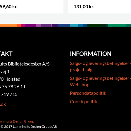
59,60 kr.
131,00 kr.
 VARIANTER
.
TAKT
INFORMATION
Salgs- og leveringsbetingelser 
ts Biblioteksdesign A/S
projektsalg
vej 1
Salgs- og leveringsbetingelser 
0 Holsted
Webshop
5 76 78 26 11
Persondatapolitik
 719 715
Cookiepolitik
.dk
ammhults Design Group
 © 2017 Lammhults Design Group AB