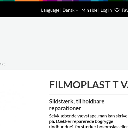
Download
Om os
Kontakt os
Language | Dansk
Min side | Log in
Fav
Kundese
76 78 26
APE
FILMOPLAST T 
Slidstærk, til holdbare
reparationer
Selvklæbende vævstape, man kan skrive
på.
Dækker reparerede bogrygge
(indbundne), forstærker bogomslag eller