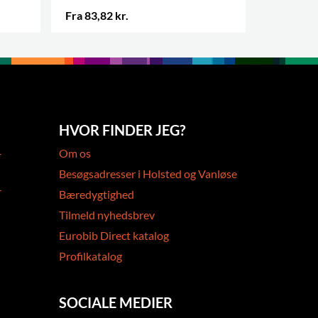
Fra 83,82 kr.
Fra 35,86
FLERE VARIANTER
.
FLERE VAR
HVOR FINDER JEG?
-
Om os
Besøgsadresser i Holsted og Vanløse
-
Bæredygtighed
Tilmeld nyhedsbrev
Eurobib Direct katalog
Profilkatalog
SOCIALE MEDIER