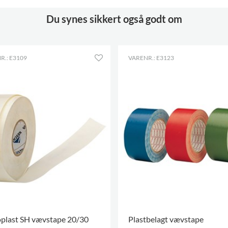
Du synes sikkert også godt om
R.: E3109
VARENR.: E3123
oplast SH vævstape 20/30
Plastbelagt vævstape