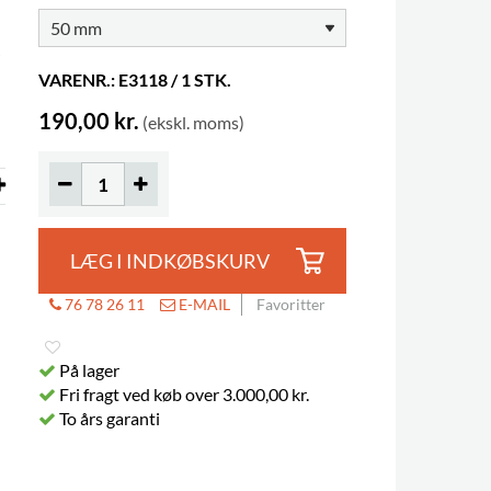
VARENR.: E3118 / 1 STK.
190,00 kr.
(ekskl. moms)
LÆG I INDKØBSKURV
76 78 26 11
E-MAIL
Favoritter
På lager
Fri fragt ved køb over 3.000,00 kr.
To års garanti