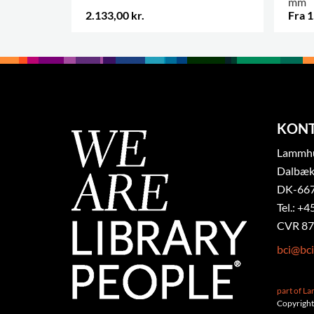
mm
2.133,00 kr.
Fra 1
.
FLERE
KON
Lammhul
Dalbæk
DK-667
Tel.: +4
CVR 87
bci@bci
part of L
Copyright