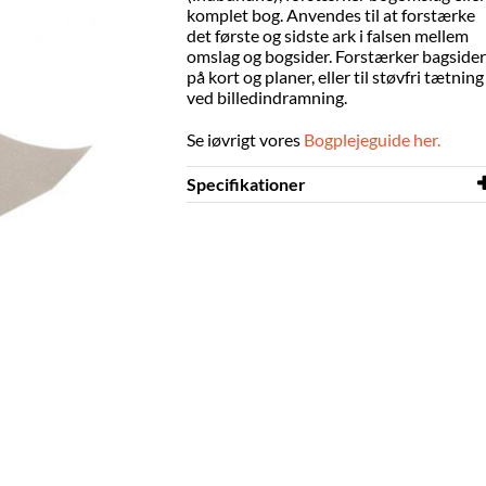
komplet bog. Anvendes til at forstærke
det første og sidste ark i falsen mellem
omslag og bogsider. Forstærker bagsider
på kort og planer, eller til støvfri tætning
ved billedindramning.
Se iøvrigt vores
Bogplejeguide her.
Specifikationer
Længde
10 m
Bredde
50 mm
Farve
grå
Materiale
syrefri tekstiltape
Korrigerbar
nej
Tykkelse
240 μm