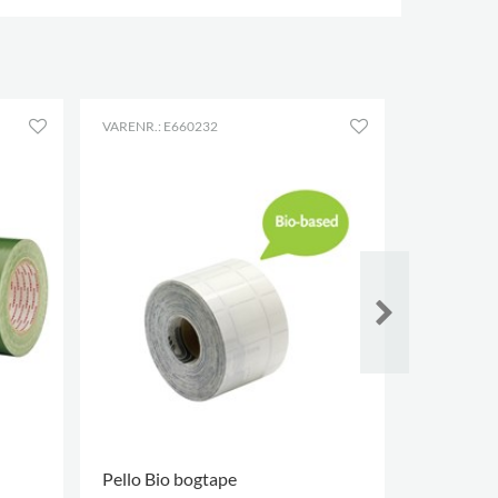
VARENR.: E660232
VARENR.: E
Pello Bio bogtape
Filmolux 