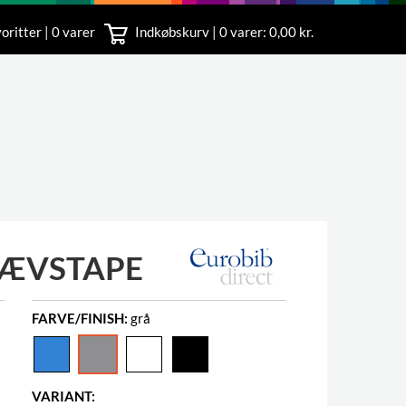
oritter | 0 varer
Indkøbskurv |
0
varer: 0,00 kr.
rvice
 11
VÆVSTAPE
FARVE/FINISH:
grå
VARIANT: