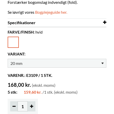
Forstærker bogomslag
indvendigt (fold).
Se iøvrigt vores
Bogplejeguide her.
Specifikationer
FARVE/FINISH:
hvid
Længde
25 m
Bredde
20 mm
Farve
hvid
VARIANT:
Materiale
tekstil
Korrigerbar
nej
VARENR.: E3109 / 1 STK.
Tykkelse
170 μm
168,00 kr.
(ekskl. moms)
5 stk:
159,60 kr.
/1 stk. (ekskl. moms)