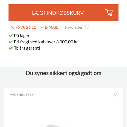
LÆG I INDKØBSKURV
76 78 26 11
E-MAIL
Favoritter
På lager
Fri fragt ved køb over 3.000,00 kr.
To års garanti
Du synes sikkert også godt om
VARENR.: E3164