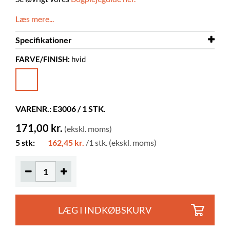
Læs mere...
Specifikationer
FARVE/FINISH:
hvid
Længde
50 m
Bredde
20 mm
Farve
hvid
VARENR.: E3006 / 1 STK.
Materiale
50 g/m² special papir
171,00 kr.
(ekskl. moms)
Korrigerbar
nej
5 stk:
162,45 kr.
/1 stk. (ekskl. moms)
LÆG I INDKØBSKURV