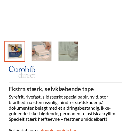
Ekstra stærk, selvklæbende tape
Syrefrit, rivefast, slidstærkt specialpapir, hvid, stor
blødhed, næsten usynlig, hindrer stødskader på
dokumenter, belagt med et aldringsbestandig, ikke-
gulnende, ikke-blødende, permanent elastisk akryllim.
Specielt stærk hæfteevne – fæstner umiddelbart!
Se iøvrigt vores
Bogplejeguide her.