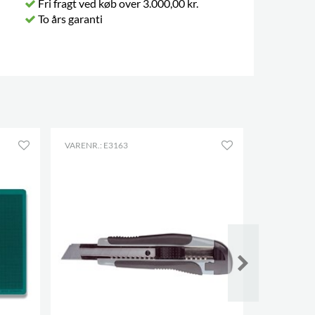
Fri fragt ved køb over 3.000,00 kr.
To års garanti
VARENR.: E3163
VARENR.: E