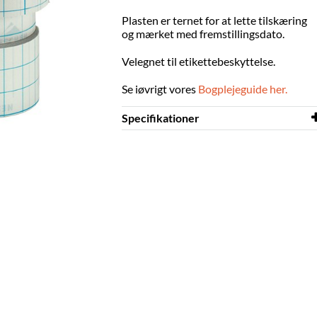
Plasten er ternet for at lette tilskæring
og mærket med fremstillingsdato.
Velegnet til etikettebeskyttelse.
Se iøvrigt vores
Bogplejeguide her.
Specifikationer
Længde
50 m
Bredde
20 mm
Farve
klar
Materiale
PVC
Korrigerbar
nej
Tykkelse
70 μm