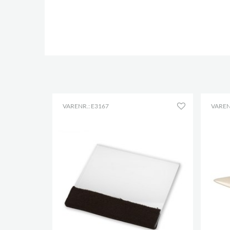
VARENR.: E3167
VAREN