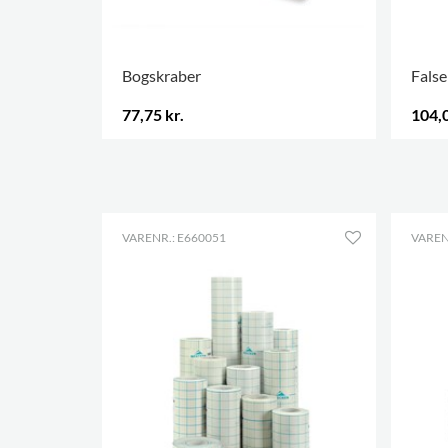
Bogskraber
Fals
77,75 kr.
104,0
.
.
VARENR.: E660051
VAREN