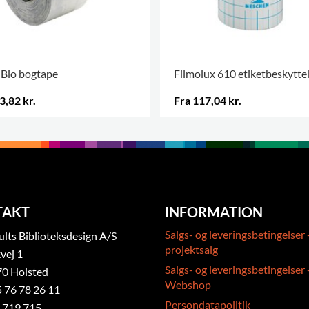
 Bio bogtape
Filmolux 610 etiketbeskytte
3,82 kr.
Fra 117,04 kr.
 VARIANTER
.
FLERE VARIANTER
.
TAKT
INFORMATION
Salgs- og leveringsbetingelser 
ts Biblioteksdesign A/S
projektsalg
vej 1
Salgs- og leveringsbetingelser 
0 Holsted
Webshop
5 76 78 26 11
Persondatapolitik
 719 715