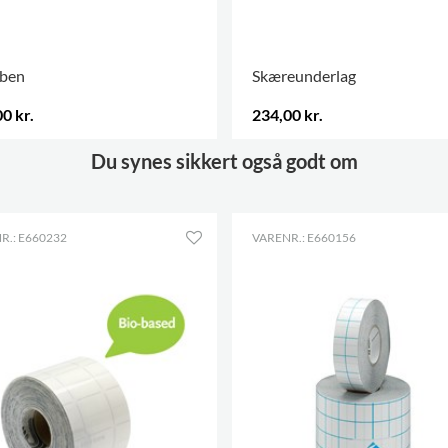
eben
Skæreunderlag
0 kr.
234,00 kr.
.
Du synes sikkert også godt om
R.: E660232
VARENR.: E660156