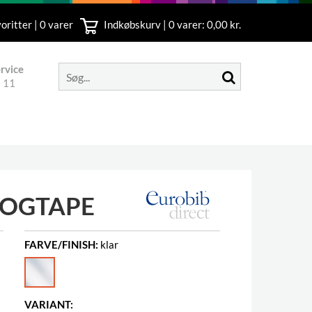
oritter | 0 varer
Indkøbskurv |
0
varer: 0,00 kr.
rvice
 11
BOGTAPE
FARVE/FINISH:
klar
VARIANT: