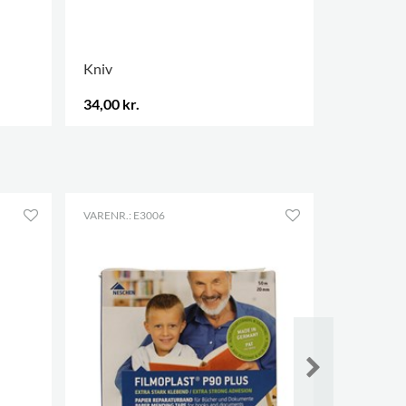
Kniv
Saks
34,00 kr.
25,00 kr.
.
.
VARENR.: E3006
VARENR.: E