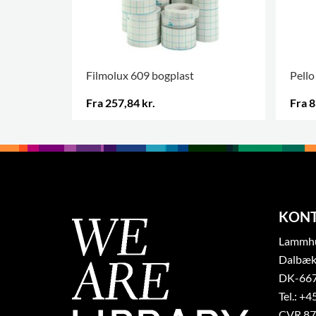
Filmolux 609 bogplast
Pello
Fra 257,84 kr.
Fra 8
FLERE VARIANTER
.
FLERE
KON
Lammhul
Dalbæk
DK-667
Tel.: +4
CVR 87