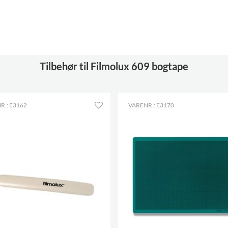
Tilbehør til Filmolux 609 bogtape
R.: E3162
VARENR.: E3170