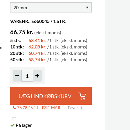
VARENR.: E660045 / 1 STK.
66,75 kr.
(ekskl. moms)
5 stk:
63,41 kr.
/1 stk. (ekskl. moms)
10 stk:
62,08 kr.
/1 stk. (ekskl. moms)
20 stk:
60,74 kr.
/1 stk. (ekskl. moms)
50 stk:
58,74 kr.
/1 stk. (ekskl. moms)
LÆG I INDKØBSKURV
76 78 26 11
E-MAIL
Favoritter
På lager