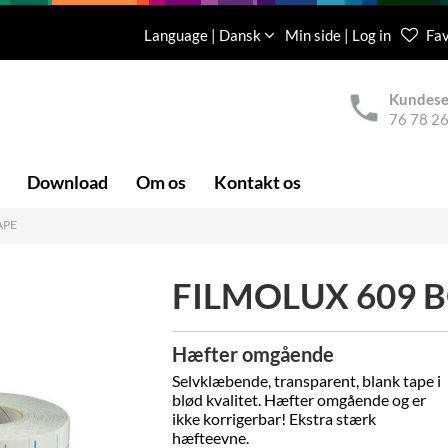
Language | Dansk
Min side | Log in
Fav
Kundese
76 78 26
Download
Om os
Kontakt os
APE
FILMOLUX 609 
Hæfter omgående
Selvklæbende, transparent, blank tape i
blød kvalitet. Hæfter omgående og er
ikke korrigerbar! Ekstra stærk
hæfteevne.