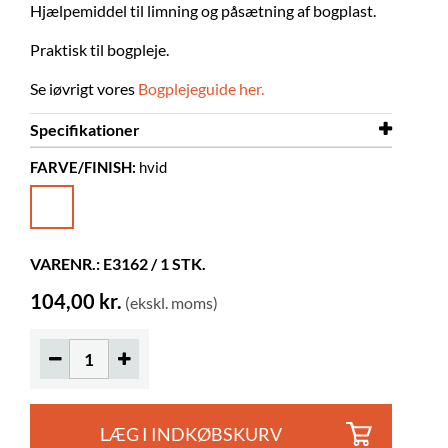
Hjælpemiddel til limning og påsætning af bogplast.
Praktisk til bogpleje.
Se iøvrigt vores
Bogplejeguide her.
Specifikationer
FARVE/FINISH:
hvid
Farve
hvid
VARENR.: E3162 / 1 STK.
104,00 kr.
(ekskl. moms)
LÆG I INDKØBSKURV