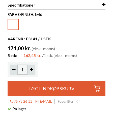
Specifikationer
FARVE/FINISH:
hvid
Længde
50 m
Bredde
20 mm
Farve
hvid
VARENR.: E3141 / 1 STK.
Materiale
50 g/m² special papir
171,00 kr.
(ekskl. moms)
Korrigerbar
nej
5 stk:
162,45 kr.
/1 stk. (ekskl. moms)
LÆG I INDKØBSKURV
76 78 26 11
E-MAIL
Favoritter
På lager