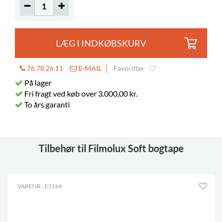
LÆG I INDKØBSKURV
76 78 26 11
E-MAIL
Favoritter
På lager
Fri fragt ved køb over 3.000,00 kr.
To års garanti
Tilbehør til Filmolux Soft bogtape
VARENR.: E3164