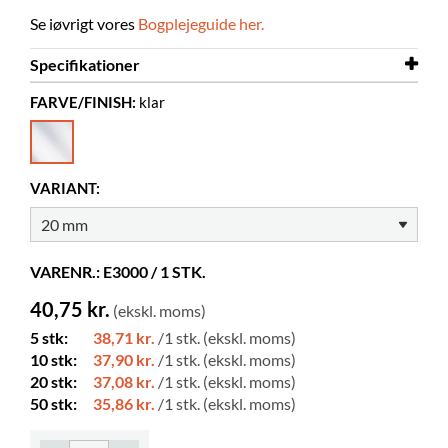
Se iøvrigt vores
Bogplejeguide her.
Specifikationer
FARVE/FINISH:
klar
Længde
25 m
Bredde
20 mm
Farve
klar
VARIANT:
Materiale
PVC
Korrigerbar
ja
VARENR.: E3000 / 1 STK.
Tykkelse
70 μm
40,75 kr.
(ekskl. moms)
5 stk:
38,71 kr.
/1 stk. (ekskl. moms)
10 stk:
37,90 kr.
/1 stk. (ekskl. moms)
20 stk:
37,08 kr.
/1 stk. (ekskl. moms)
50 stk:
35,86 kr.
/1 stk. (ekskl. moms)