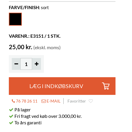
FARVE/FINISH:
sort
Farve
sort
VARENR.: E3151 / 1 STK.
25,00 kr.
(ekskl. moms)
LÆG I INDKØBSKURV
76 78 26 11
E-MAIL
Favoritter
På lager
Fri fragt ved køb over 3.000,00 kr.
To års garanti