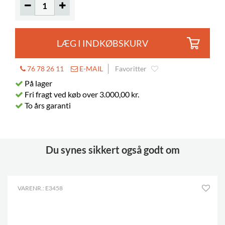
Øger højden
72 mm
Billedbøger
150-310
LÆG I INDKØBSKURV
76 78 26 11
E-MAIL
Favoritter
På lager
Fri fragt ved køb over 3.000,00 kr.
To års garanti
Du synes sikkert også godt om
VARENR.: E3458