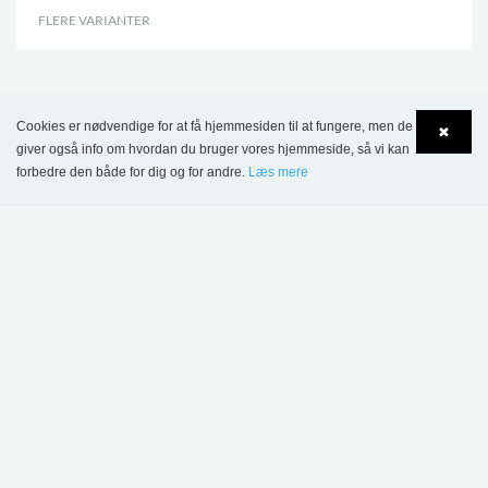
FLERE VARIANTER
.
DETTE PRODUKT VISES I FØLGENDE
Cookies er nødvendige for at få hjemmesiden til at fungere, men de
✖
REFERENCER
giver også info om hvordan du bruger vores hjemmeside, så vi kan
forbedre den både for dig og for andre.
Læs mere
Language
Login
Heers Bibliotek, Belgien