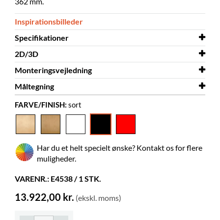
362 mm.
Inspirationsbilleder
Specifikationer
2D/3D
Bredde
932 mm
Monteringsvejledning
Dybde
2D/3D
796 mm
Anette - dobbeltsidet.dwg
Måltegning
Højde
Monteringsvejledning
760 mm
Anette
FARVE/FINISH:
sort
Farve
Monteringsvejledning
Måltegning
sort
Anette dobbeltsidet
Skuffe til Anette
Materiale
melamin på spånplade
Skal samles
ja
Har du et helt specielt ønske? Kontakt os for flere
Gummimåtte
inkluderet
muligheder.
Justerbare fødder
inkluderet
VARENR.: E4538 / 1 STK.
Farver på materialer
Krono Span 0190 PE
13.922,00 kr.
(ekskl. moms)
Hjul
kan tilkøbes