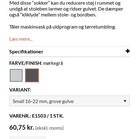
Med disse “sokker” kan du reducere støj i rummet og
undgå at stoleben larmer og ridser gulvet. De dæmper
også “kliklyde” mellem stole- og bordben.
Tåler maskinvask på uldprogram og tørretumbling.
Læs mere...
Specifikationer
FARVE/FINISH:
mørkegrå
Diameter
16-22 mm
Farve
mørkegrå
Materiale
syntetisk uld/gummi
VARIANT:
Andet
Kan vaskes på uldprogram 30-40°
og tørretumbles
VARENR.: E1503 / 1 STK.
60,75 kr.
(ekskl. moms)