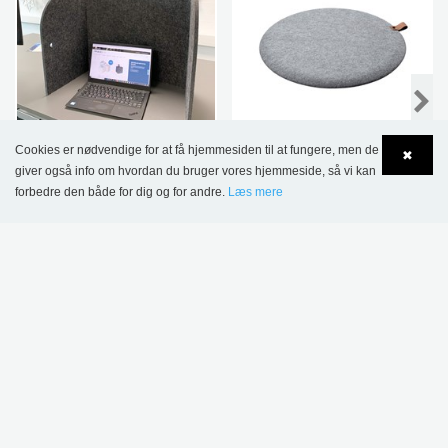
Cookies er nødvendige for at få hjemmesiden til at fungere, men de
✖
My Space
Stor gulvpude
giver også info om hvordan du bruger vores hjemmeside, så vi kan
forbedre den både for dig og for andre.
Læs mere
848,00 kr.
1.041,00 kr.
Language
Login
.