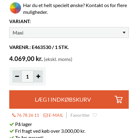
Har du et helt specielt ønske? Kontakt os for flere
Gummimåtte
inkluderet
muligheder.
Justerbare fødder
inkluderet
VARIANT:
Farver på materialer
Pfleiderer U12115 MP (70)
Billedbøger
35-65
VARENR.: E463530 / 1 STK.
Normalbøger
20-35
4.069,00 kr.
(ekskl. moms)
Hjul
kan tilkøbes
Øger højden
70 mm
LÆG I INDKØBSKURV
76 78 26 11
E-MAIL
Favoritter
På lager
Fri fragt ved køb over 3.000,00 kr.
To års garanti