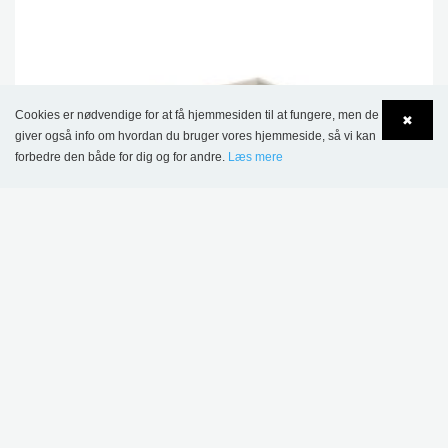
Cookies er nødvendige for at få hjemmesiden til at fungere, men de
✖
giver også info om hvordan du bruger vores hjemmeside, så vi kan
forbedre den både for dig og for andre.
Læs mere
Language
Login
Maria XL podie og krybbe, fås i 3 højder
4.272,00 kr.