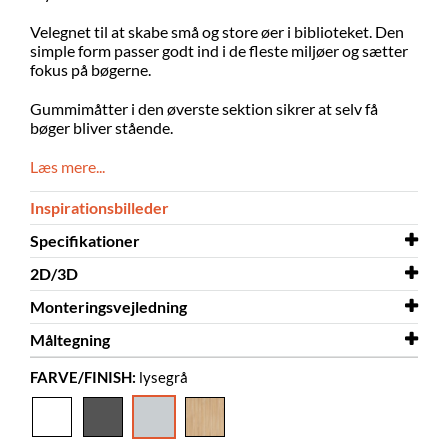
Velegnet til at skabe små og store øer i biblioteket. Den
simple form passer godt ind i de fleste miljøer og sætter
fokus på bøgerne.
Gummimåtter i den øverste sektion sikrer at selv få
bøger bliver stående.
Læs mere...
Inspirationsbilleder
Specifikationer
2D/3D
Bredde
500 mm
Monteringsvejledning
Dybde
2D/3D
500 mm
Maria Maxi 3D.dwg
Måltegning
Højde
Monteringsvejledning
828 mm
Maria Maxi
FARVE/FINISH:
lysegrå
Farve
Måltegning
lysegrå
Maria Maxi
Materiale
melamin på spånplade
Skal samles
ja