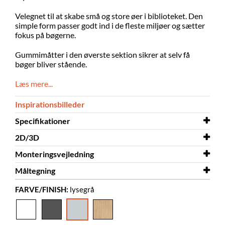
Velegnet til at skabe små og store øer i biblioteket. Den
simple form passer godt ind i de fleste miljøer og sætter
fokus på bøgerne.
Gummimåtter i den øverste sektion sikrer at selv få
bøger bliver stående.
Læs mere...
Inspirationsbilleder
Specifikationer
2D/3D
Bredde
500 mm
Monteringsvejledning
Dybde
2D/3D
500 mm
Maria Maxi 3D.dwg
Måltegning
Farve
2D/3D
Monteringsvejledning
lysegrå
Maria Midi 3D.dwg
Maria Maxi
FARVE/FINISH:
lysegrå
Materiale
2D/3D
Monteringsvejledning
Måltegning
melamin på spånplade
Maria Mini 3D.dwg
Maria Maxi
Maria Midi
Skal samles
Monteringsvejledning
Måltegning
ja
Maria Mini
Maria Midi
Andet
Måltegning
H: 428/628/828 mm
Maria Mini