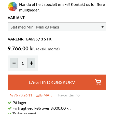
Har du et helt specielt ønske? Kontakt os for flere
Gummimåtte
inkluderet
muligheder.
Justerbare fødder
inkluderet
VARIANT:
Farver på materialer
Pfleiderer U12115 MP (70)
Billedbøger
105-195
VARENR.: E4635 / 3 STK.
Normalbøger
60-105
9.766,00 kr.
(ekskl. moms)
Hjul
kan tilkøbes
Øger højden
70 mm
LÆG I INDKØBSKURV
76 78 26 11
E-MAIL
Favoritter
På lager
Fri fragt ved køb over 3.000,00 kr.
To års garanti