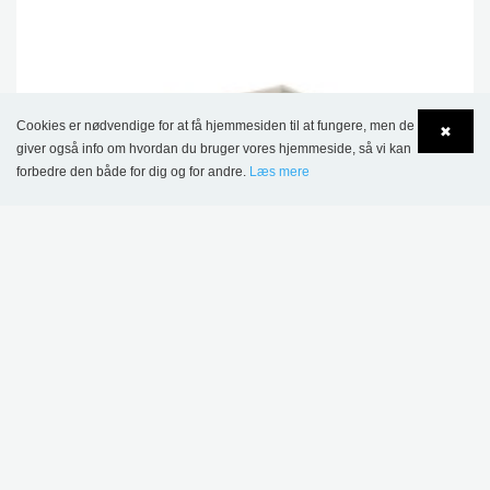
Cookies er nødvendige for at få hjemmesiden til at fungere, men de
✖
giver også info om hvordan du bruger vores hjemmeside, så vi kan
forbedre den både for dig og for andre.
Læs mere
Language
Login
Maria XL podie og krybbe, fås i 3 højder
4.272,00 kr.