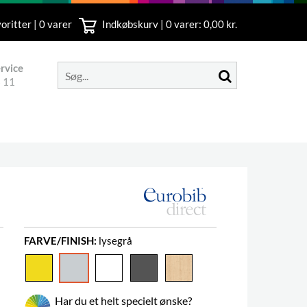
oritter | 0 varer
Indkøbskurv |
0
varer: 0,00 kr.
rvice
 11
FARVE/FINISH:
lysegrå
Har du et helt specielt ønske?