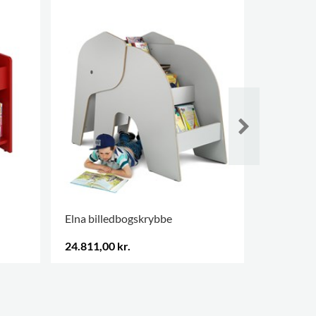
Elna billedbogskrybbe
Verona Si
24.811,00 kr.
20.688,00
.