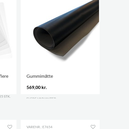
flere
Gummimåtte
569,00 kr.
25 STK.
FLERE VARIANTER
.
VARENR.: E7654
VARENR.: E