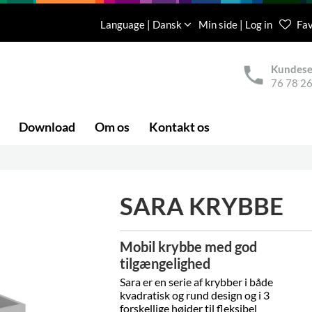
Language | Dansk
Min side | Log in
Fav
Kundese
76 78 26
Download
Om os
Kontakt os
SARA KRYBBE
Mobil krybbe med god
tilgængelighed
Sara er en serie af krybber i både
kvadratisk og rund design og i 3
forskellige højder til fleksibel