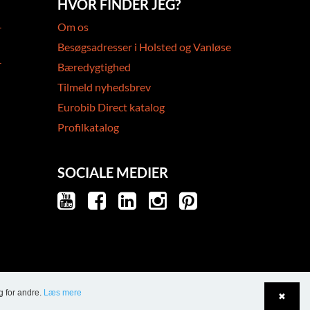
HVOR FINDER JEG?
-
Om os
Besøgsadresser i Holsted og Vanløse
-
Bæredygtighed
Tilmeld nyhedsbrev
Eurobib Direct katalog
Profilkatalog
SOCIALE MEDIER
g for andre.
Læs mere
✖