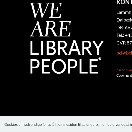
KON
Lammhul
Dalbæk
DK-667
Tel.: +4
CVR 87
bci@bci
part of L
Copyright
Cookies er nødvendige for at få hjemmesiden til at fungere, men de giver også 