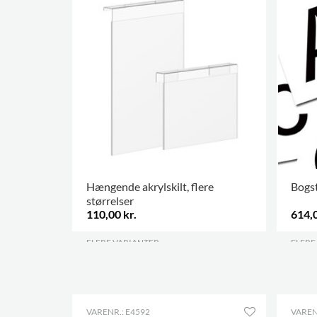
Hængende akrylskilt, flere
Bogst
størrelser
110,00 kr.
614,0
FLERE VARIANTER
.
FLERE
VARENR.: E4592
VAREN