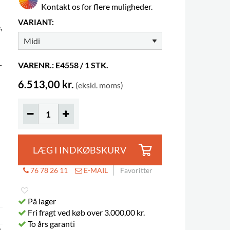
Kontakt os for flere muligheder.
VARIANT:
,
VARENR.: E4558 / 1 STK.
r
6.513,00 kr.
(ekskl. moms)
LÆG I INDKØBSKURV
76 78 26 11
E-MAIL
Favoritter
På lager
Fri fragt ved køb over 3.000,00 kr.
To års garanti