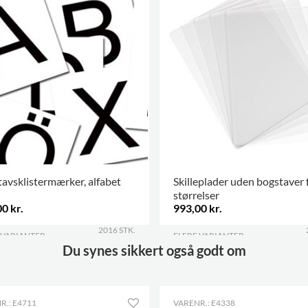
Billedbøger
120-235
avsklistermærker, alfabet
Skilleplader uden bogstaver 
størrelser
0 kr.
993,00 kr.
2016 STK.
 VARIANTER
.
FLERE VARIANTER
.
Du synes sikkert også godt om
R.: E4711
VARENR.: E4338