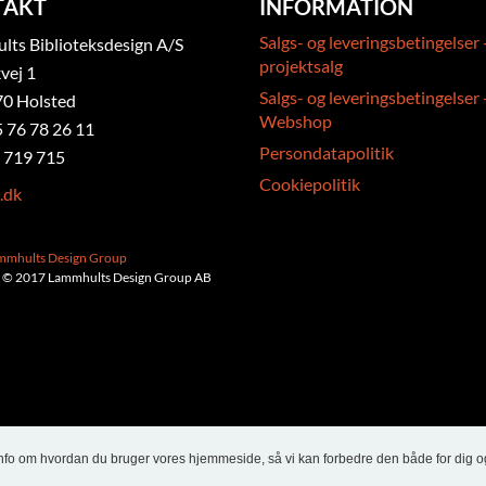
TAKT
INFORMATION
Salgs- og leveringsbetingelser 
ts Biblioteksdesign A/S
projektsalg
vej 1
Salgs- og leveringsbetingelser 
0 Holsted
Webshop
5 76 78 26 11
Persondatapolitik
 719 715
Cookiepolitik
.dk
ammhults Design Group
 © 2017 Lammhults Design Group AB
info om hvordan du bruger vores hjemmeside, så vi kan forbedre den både for dig o