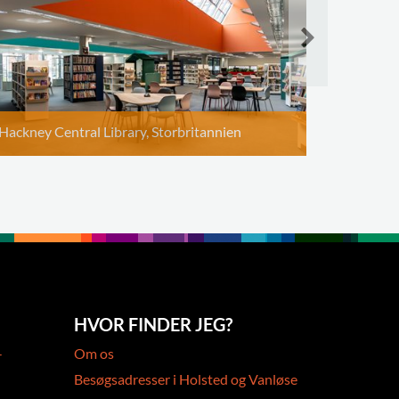
Hackney Central Library, Storbritannien
HVOR FINDER JEG?
-
Om os
Besøgsadresser i Holsted og Vanløse
-