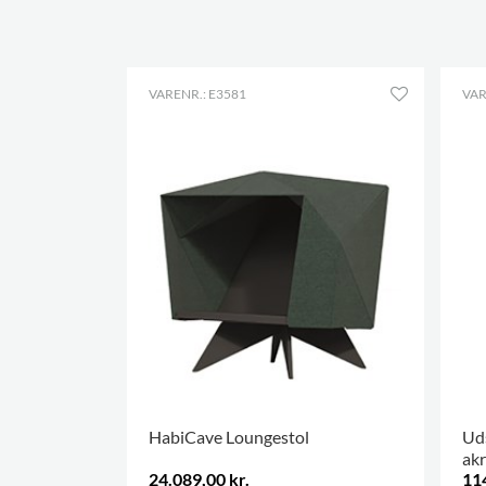
VARENR.: E3581
VAR
HabiCave Loungestol
Uds
akr
24.089,00 kr.
114