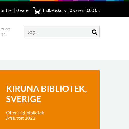
oritter | 0 varer
Indkøbskurv |
0
varer: 0,00 kr.
rvice
 11
KIRUNA BIBLIOTEK,
SVERIGE
Offentligt bibliotek
Afsluttet 2022