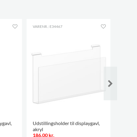
VARENR.: E34467
VARENR.:
ygavl,
Udstillingsholder til displaygavl,
Maria p
akryl
186,00 kr.
10.059,