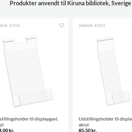
Produkter anvendt til Kiruna bibliotek, Sverige
ENR.: E3552
VARENR.: E3553
tillingsholder til displaygavl,
Udstillingsholder til displa
yl
akryl
,00 kr.
85,50 kr.