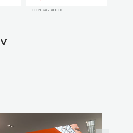
FLERE VARIANTER
.
EV
Rindal Bi