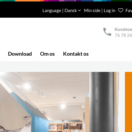
Language | Dansk
Min side | Log in
Fav
Kundese
76 78 26
Download
Om os
Kontakt os