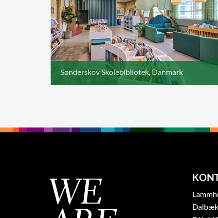
Sønderskov Skolebibliotek, Danmark
KON
Lammhul
Dalbæk