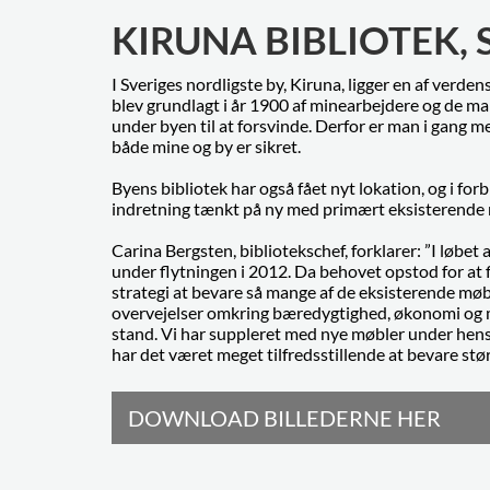
KIRUNA BIBLIOTEK, 
I Sveriges nordligste by, Kiruna, ligger en af verde
blev grundlagt i år 1900 af minearbejdere og de ma
under byen til at forsvinde. Derfor er man i gang me
både mine og by er sikret.
Byens bibliotek har også fået nyt lokation, og i for
indretning tænkt på ny med primært eksisterende 
Carina Bergsten, bibliotekschef, forklarer: ”I løbet 
under flytningen i 2012. Da behovet opstod for at 
strategi at bevare så mange af de eksisterende mø
overvejelser omkring bæredygtighed, økonomi og mi
stand. Vi har suppleret med nye møbler under hensy
har det været meget tilfredsstillende at bevare st
DOWNLOAD BILLEDERNE HER