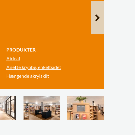
PRODUKTER
Airleaf
Anette krybbe, enkeltsidet
Hængende akrylskilt