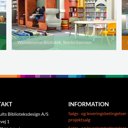
Wombourne Bibliotek, Storbritannien
TAKT
INFORMATION
Salgs- og leveringsbetingelser 
ts Biblioteksdesign A/S
projektsalg
vej 1
Salgs- og leveringsbetingelser 