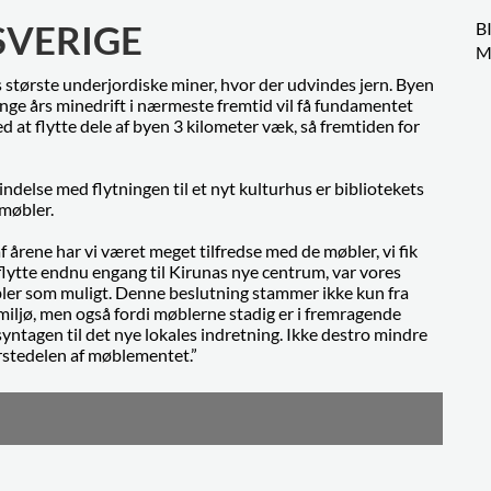
SVERIGE
B
M
ns største underjordiske miner, hvor der udvindes jern. Byen
nge års minedrift i nærmeste fremtid vil få fundamentet
d at flytte dele af byen 3 kilometer væk, så fremtiden for
bindelse med flytningen til et nyt kulturhus er bibliotekets
møbler.
af årene har vi været meget tilfredse med de møbler, vi fik
flytte endnu engang til Kirunas nye centrum, var vores
bler som muligt. Denne beslutning stammer ikke kun fra
ljø, men også fordi møblerne stadig er i fremragende
ntagen til det nye lokales indretning. Ikke destro mindre
ørstedelen af møblementet.”