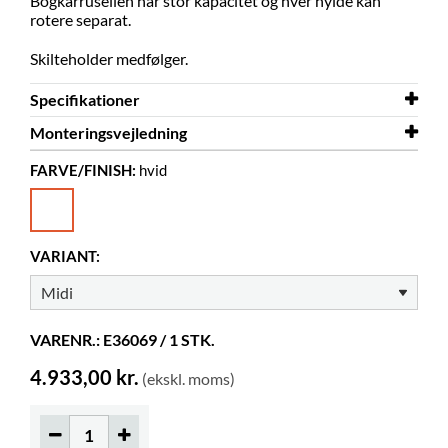
Bogkarrusellen har stor kapacitet og hver hylde kan
rotere separat.
Skilteholder medfølger.
Specifikationer
Monteringsvejledning
Højde
1340 mm
FARVE/FINISH:
hvid
Diameter
Monteringsvejledning
700 mm
Book Carousel
Farve
hvid
Materiale
pulverlakeret stål
VARIANT:
Skal samles
ja
Hyldedybde
100 mm
VARENR.: E36069 / 1 STK.
Hyldehøjde
250 mm
Billedbøger
70-140
4.933,00 kr.
(ekskl. moms)
Normalbøger
55-80
Hjul
inkluderet