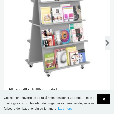
Ella mobilt udstillingsmøbel
Cookies er nødvendige for at få hjemmesiden til at fungere, men de
7.114,00 kr.
✖
giver også info om hvordan du bruger vores hjemmeside, så vi kan
forbedre den både for dig og for andre.
Læs mere
Language
Login