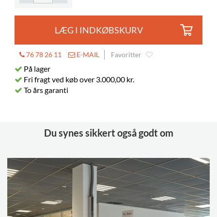
Diameter
50 mm
Låsbare
2
LÆG I INDKØBSKURV
76 78 26 11
E-MAIL
Favoritter
På lager
Fri fragt ved køb over 3.000,00 kr.
To års garanti
Du synes sikkert også godt om