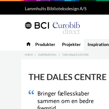
Lammhults Biblioteksdesign A/S
Produkter
5
Projekter
Inspiration
home
Produkter
Projekter
Inspiration
Download
HJEM
|
INSPIRATION
|
THE DALES CENTRE
Om os
8
THE DALES CENTRE
Kontakt os
5