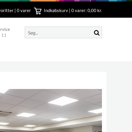
oritter | 0 varer
Indkøbskurv |
0
varer: 0,00 kr.
rvice
 11