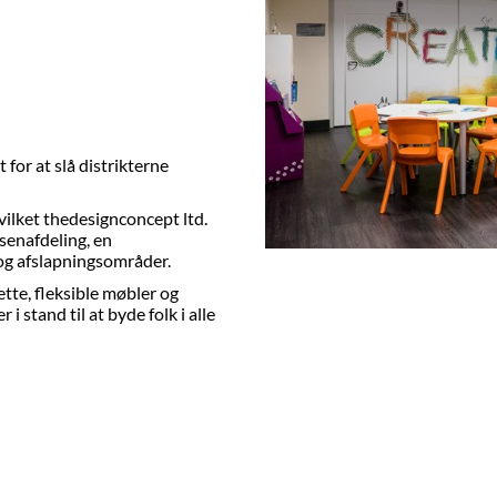
for at slå distrikterne
vilket thedesignconcept ltd.
senafdeling, en
 og afslapningsområder.
ette, fleksible møbler og
i stand til at byde folk i alle