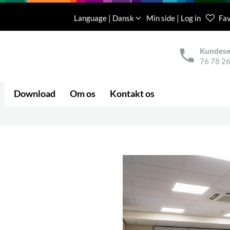
Language | Dansk
Min side | Log in
Fav
Kundese
76 78 26
Download
Om os
Kontakt os