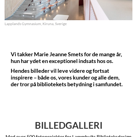
Lapplands Gymnasium, Kiruna, Sverige
Vi takker Marie Jeanne Smets for de mange år,
hun har ydet en exceptionel indsats hos os.
Hendes billeder vil leve videre og fortsat
inspirere – både os, vores kunder og alle dem,
der tror på bibliotekets betydning i samfundet.
BILLEDGALLERI
Med over 500 fotoprojekter for Lammhults Biblioteksdesign