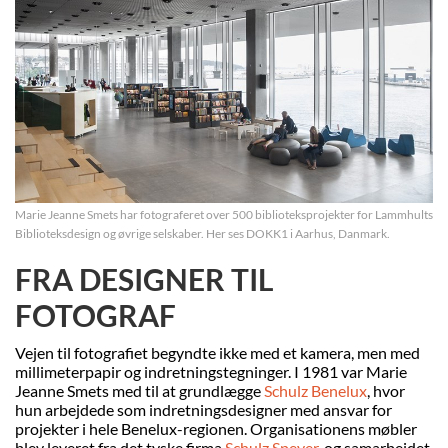
Marie Jeanne Smets har fotograferet over 500 biblioteksprojekter for Lammhults
Biblioteksdesign og øvrige selskaber. Her ses DOKK1 i Aarhus, Danmark.
FRA DESIGNER TIL
FOTOGRAF
Vejen til fotografiet begyndte ikke med et kamera, men med
millimeterpapir og indretningstegninger. I 1981 var Marie
Jeanne Smets med til at grundlægge
Schulz Benelux
, hvor
hun arbejdede som indretningsdesigner med ansvar for
projekter i hele Benelux-regionen. Organisationens møbler
blev leveret fra det tyske firma
Schulz Speyer
, og samarbejdet