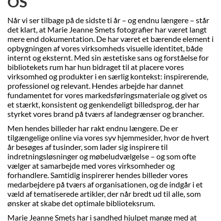
OS
Når vi ser tilbage på de sidste ti år – og endnu længere – står
det klart, at Marie Jeanne Smets fotografier har været langt
mere end dokumentation. De har været et bærende element i
opbygningen af vores virksomheds visuelle identitet, både
internt og eksternt. Med sin æstetiske sans og forståelse for
bibliotekets rum har hun bidraget til at placere vores
virksomhed og produkter i en særlig kontekst: inspirerende,
professionel og relevant. Hendes arbejde har dannet
fundamentet for vores markedsføringsmateriale og givet os
et stærkt, konsistent og genkendeligt billedsprog, der har
styrket vores brand på tværs af landegrænser og brancher.
Men hendes billeder har rakt endnu længere. De er
tilgængelige online via vores syv hjemmesider, hvor de hvert
år besøges af tusinder, som lader sig inspirere til
indretningsløsninger og møbeludvælgelse – og som ofte
vælger at samarbejde med vores virksomheder og
forhandlere. Samtidig inspirerer hendes billeder vores
medarbejdere på tværs af organisationen, og de indgår i et
væld af tematiserede artikler, der når bredt ud til alle, som
ønsker at skabe det optimale biblioteksrum.
Marie Jeanne Smets har i sandhed hjulpet mange med at