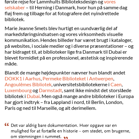
første rejse for Lammhults Biblioteksdesign og
vores
selskaber
– til Herning i Danmark, hvor hun på samme dag
fløj frem og tilbage for at fotografere det nyindrettede
bibliotek.
Marie Jeanne Smets blev hurtigt en uundværlig del af
markedsføringsindsatsen og vores virksomheds visuelle
kommunikation. Hendes billeder har været brugt i kataloger,
på websites, i sociale medier og i diverse præsentationer – og
har bidraget til, at biblioteker lige fra Danmark til Dubai er
blevet formidlet på en professionel, æstetisk og inspirerende
måde.
Blandt de mange højdepunkter nævner hun blandt andet
DOKK1 i Aarhus
,
Permeke Biblioteket i Antwerpen
,
Angoulêmes Bibliotek
, universitetsbibliotekerne i
Caen
,
Luxembourg
og
Darmstadt
, samt ikke mindst det storslåede
bibliotek i
Dubai
. Men også mange andre biblioteker i Europa
har gjort indtryk – fra Lappland i nord, til Berlin, London,
Paris og ned til Marseille, og alt derimellem.