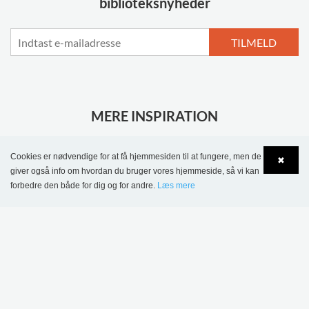
biblioteksnyheder
TILMELD
MERE INSPIRATION
Cookies er nødvendige for at få hjemmesiden til at fungere, men de
✖
giver også info om hvordan du bruger vores hjemmeside, så vi kan
forbedre den både for dig og for andre.
Læs mere
Sønderskov
Language
Login
Skolebibliotek,
Wombourne Bibliotek,
Danmark
Storbritannien