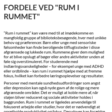
FORDELE VED "RUM I
RUMMET"
“Rum i rummet” kan være med til at imødekomme en
mangfoldig gruppe af biblioteksbesøgende, hver med unikke
behov og præferencer. Børn eller unge med sensoriske
følsomheder kan finde beroligende tilflugtssteder i disse
afgrænsede og lukkede rum. Rummene giver dem mulighed
for at blive opslugt af bøger eller andre aktiviteter unden at
føle sig overstimuleret. For studerende med
indlæringsvanskeligheder – for eksempel unge med ADHD
eller ordblinde – kan rum i rummet hjælpe med at fremme
fokus, hvilket kan forbedre læringsoplevelser og resultater.
Personer med mentale sundhedsudfordringer som angst
eller depression kan også nyde gavn af de rolige og mere
afgrænsede områder. Det er muligt at koble mere af, når
støjen bliver reduceret og sociale aktiviteter holdes i
baggrunden. Rum i rummet er ligeledes anvendelige til
fokuseret arbejde eller studier, hvor det er nødvendigt at
opretholde produktivitet og fokus. Derudover kan forældre