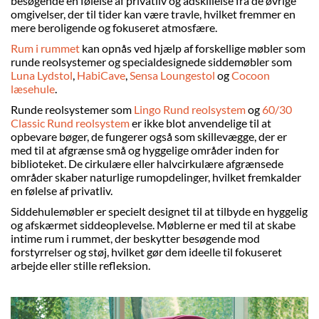
besøgende en følelse af privatliv og adskillelse fra de øvrige
omgivelser, der til tider kan være travle, hvilket fremmer en
mere beroligende og fokuseret atmosfære.
Rum i rummet
kan opnås ved hjælp af forskellige møbler som
runde reolsystemer og specialdesignede siddemøbler som
Luna Lydstol
,
HabiCave
,
Sensa Loungestol
og
Cocoon
læsehule
.
Runde reolsystemer som
Lingo Rund reolsystem
og
60/30
Classic Rund reolsystem
er ikke blot anvendelige til at
opbevare bøger, de fungerer også som skillevægge, der er
med til at afgrænse små og hyggelige områder inden for
biblioteket. De cirkulære eller halvcirkulære afgrænsede
områder skaber naturlige rumopdelinger, hvilket fremkalder
en følelse af privatliv.
Siddehulemøbler er specielt designet til at tilbyde en hyggelig
og afskærmet siddeoplevelse. Møblerne er med til at skabe
intime rum i rummet, der beskytter besøgende mod
forstyrrelser og støj, hvilket gør dem ideelle til fokuseret
arbejde eller stille refleksion.