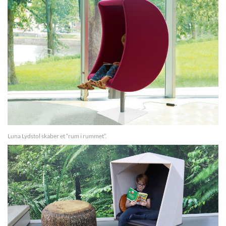
Luna Lydstol skaber et “rum i rummet”
.