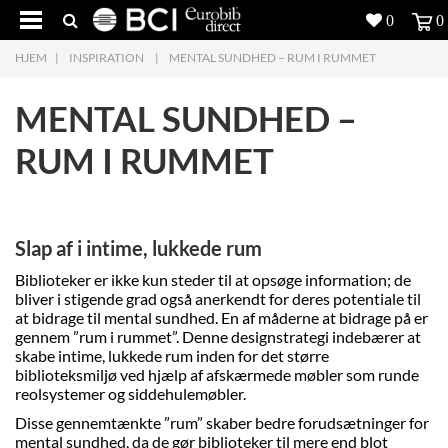
0
0
HJEM
|
INSPIRATION
|
MENTAL SUNDHED – RUM I RUMMET
Produkter
5
MENTAL SUNDHED –
Projekter
RUM I RUMMET
Inspiration
Download
Slap af i intime, lukkede rum
Om os
8
Biblioteker er ikke kun steder til at opsøge information; de
bliver i stigende grad også anerkendt for deres potentiale til
Kontakt os
5
at bidrage til mental sundhed. En af måderne at bidrage på er
gennem ”rum i rummet”. Denne designstrategi indebærer at
skabe intime, lukkede rum inden for det større
biblioteksmiljø ved hjælp af afskærmede møbler som runde
reolsystemer og siddehulemøbler.
Disse gennemtænkte ”rum” skaber bedre forudsætninger for
mental sundhed, da de gør biblioteker til mere end blot