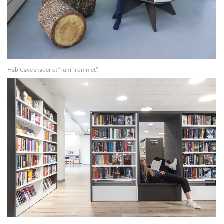
HabiCave skaber et “rum i rummet”.