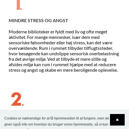
MINDRE STRESS OG ANGST
Moderne biblioteker er fyldt med liv og ofte meget
aktivitet. For mange mennesker, især dem med
sensoriske følsomheder eller høj stress, kan det være
overvældende. Rum i rummet tilbyder tilflugtssteder,
hvor besøgende kan undslippe sensorisk overbelastning
fra det øvrige miljø. Ved at tilbyde et mere stille og
afsides miljø kan rum i rummet hjælpe med at reducere
stress og angst og skabe en mere beroligende oplevelse.
ØGET FOKUS OG PRODUKTIVITET
Cookies er nødvendige for at få hjemmesiden til at fungere, men de
✖
giver også info om hvordan du bruger vores hjemmeside, så vi kan
Et væsentligt element i mental sundhed er evnen til at