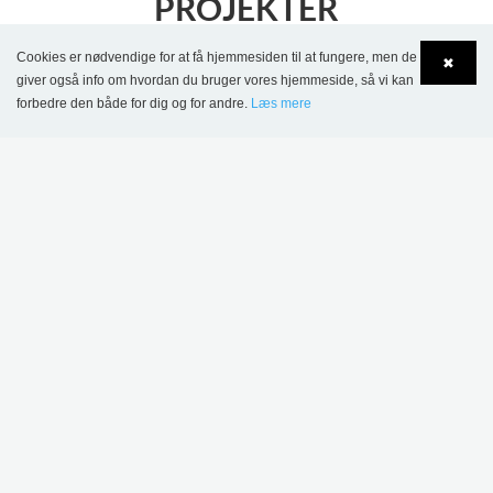
PROJEKTER
Cookies er nødvendige for at få hjemmesiden til at fungere, men de
✖
giver også info om hvordan du bruger vores hjemmeside, så vi kan
forbedre den både for dig og for andre.
Læs mere
Language
Login
American University of Paris, Frankrig
FLERE TEMAER OM MENTAL