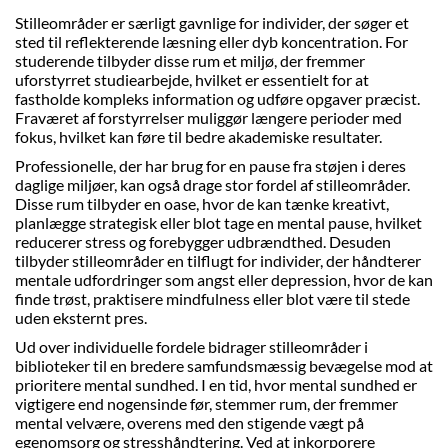
Stilleområder er særligt gavnlige for individer, der søger et
sted til reflekterende læsning eller dyb koncentration. For
studerende tilbyder disse rum et miljø, der fremmer
uforstyrret studiearbejde, hvilket er essentielt for at
fastholde kompleks information og udføre opgaver præcist.
Fraværet af forstyrrelser muliggør længere perioder med
fokus, hvilket kan føre til bedre akademiske resultater.
Professionelle, der har brug for en pause fra støjen i deres
daglige miljøer, kan også drage stor fordel af stilleområder.
Disse rum tilbyder en oase, hvor de kan tænke kreativt,
planlægge strategisk eller blot tage en mental pause, hvilket
reducerer stress og forebygger udbrændthed. Desuden
tilbyder stilleområder en tilflugt for individer, der håndterer
mentale udfordringer som angst eller depression, hvor de kan
finde trøst, praktisere mindfulness eller blot være til stede
uden eksternt pres.
Ud over individuelle fordele bidrager stilleområder i
biblioteker til en bredere samfundsmæssig bevægelse mod at
prioritere mental sundhed. I en tid, hvor mental sundhed er
vigtigere end nogensinde før, stemmer rum, der fremmer
mental velvære, overens med den stigende vægt på
egenomsorg og stresshåndtering. Ved at inkorporere