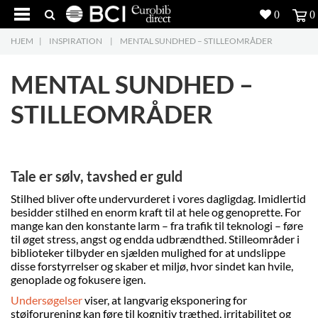
0
0
HJEM
|
INSPIRATION
|
MENTAL SUNDHED – STILLEOMRÅDER
Produkter
5
MENTAL SUNDHED –
Projekter
STILLEOMRÅDER
Inspiration
Download
Tale er sølv, tavshed er guld
Om os
8
Stilhed bliver ofte undervurderet i vores dagligdag. Imidlertid
besidder stilhed en enorm kraft til at hele og genoprette. For
Kontakt os
5
mange kan den konstante larm – fra trafik til teknologi – føre
til øget stress, angst og endda udbrændthed. Stilleområder i
biblioteker tilbyder en sjælden mulighed for at undslippe
disse forstyrrelser og skaber et miljø, hvor sindet kan hvile,
genoplade og fokusere igen.
Undersøgelser
viser, at langvarig eksponering for
støjforurening kan føre til kognitiv træthed, irritabilitet og