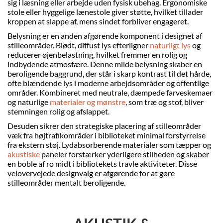
sig i læsning eller arbejde uden fysisk ubehag. Ergonomiske
stole eller hyggelige lænestole giver støtte, hvilket tillader
kroppen at slappe af, mens sindet forbliver engageret.
Belysning er en anden afgørende komponent i designet af
stilleområder. Blødt, diffust lys efterligner
naturligt lys
og
reducerer øjenbelastning, hvilket fremmer en rolig og
indbydende atmosfære. Denne milde belysning skaber en
beroligende baggrund, der står i skarp kontrast til det hårde,
ofte blændende lys i moderne arbejdsområder og offentlige
områder. Kombineret med neutrale, dæmpede farveskemaer
og naturlige
materialer og mønstre
, som træ og stof, bliver
stemningen rolig og afslappet.
Desuden sikrer den strategiske placering af stilleområder
væk fra højtrafikområder i biblioteket minimal forstyrrelse
fra ekstern støj. Lydabsorberende materialer som tæpper og
akustiske
paneler forstærker yderligere stilheden og skaber
en boble af ro midt i bibliotekets travle aktiviteter. Disse
velovervejede designvalg er afgørende for at gøre
stilleområder mentalt beroligende.