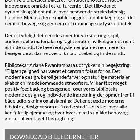
indbydende område i et kulturcenter. Det tilbyder et
dynamisk og åbent miljø, hvor besøgende straks føler sig
hjemme. Med moderne møbler og god rumplanlægning er det
nemt at bevæge sig gennem det rummelige og lyse bibliotek.
Der er tydeligt definerede zoner for voksne, unge, spil,
audiovisuelle materialer og faglitteratur, hvilket gør det nemt
at finde rundt. De lave reolsystemer gør det nemmere for
besøgende at danne overblik i biblioteket og finde rundt.
Bibliotekar Ariane Rwantambara udtrykker sin begejstring:
"Tilgængelighed har været et centralt fokus for os. Det
moderne design, beroligende farver og naturlige materialer
skaber en imødekommende atmosfære. Vi har fået meget
positiv feedback og besøgende roser vores biblioteks
moderne design og indbydende indretning, der opmuntrer til
både udforskning og afslapning. Det er et ægte moderne
bibliotek, designet som et ”tredje sted” – et sted, hvor alle
kan føle sig hjemme, og hvor hver enkelts unikke behov og
ønsker bliver taget i betragtning."
DOWNLOAD BILLEDERNE HER