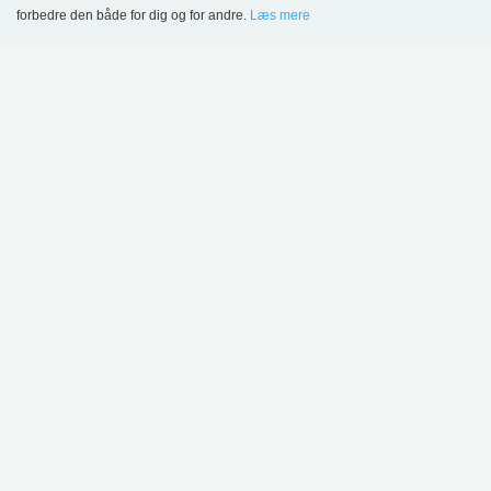
forbedre den både for dig og for andre.
Læs mere
Language
Login
MERE INSPIRATION
Sønderskov
Skolebibliotek,
Wombourne Bibliotek,
Danmark
Storbritannien