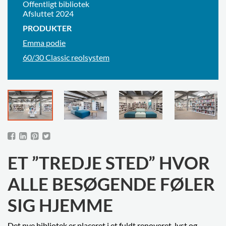
Offentligt bibliotek
Afsluttet 2024
PRODUKTER
Emma podie
60/30 Classic reolsystem
ET ”TREDJE STED” HVOR
ALLE BESØGENDE FØLER
SIG HJEMME
Det nye bibliotek er placeret i et fuldt renoveret, lyst og