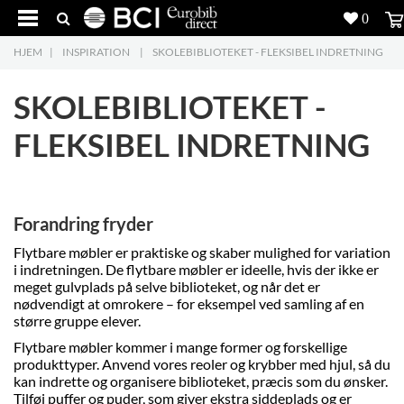
0
HJEM
|
INSPIRATION
|
SKOLEBIBLIOTEKET - FLEKSIBEL INDRETNING
Produkter
5
SKOLEBIBLIOTEKET -
Projekter
FLEKSIBEL INDRETNING
Inspiration
Download
Forandring fryder
Om os
8
Flytbare møbler er praktiske og skaber mulighed for variation
i indretningen. De flytbare møbler er ideelle, hvis der ikke er
Kontakt os
5
meget gulvplads på selve biblioteket, og når det er
nødvendigt at omrokere – for eksempel ved samling af en
større gruppe elever.
Flytbare møbler kommer i mange former og forskellige
produkttyper. Anvend vores reoler og krybber med hjul, så du
kan indrette og organisere biblioteket, præcis som du ønsker.
Tilføj puffer og puder, som giver ekstra siddeplads og er