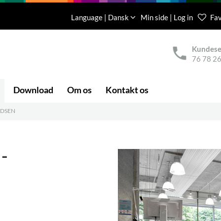
Language | Dansk
Min side | Log in
Fav
Kundese
76 78 26
Download
Om os
Kontakt os
ADSEN
-