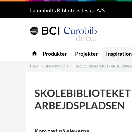
Lammhults Biblioteksdesign A/S
Produkter
5
Projekter
Inspiration
home
Produkter
Projekter
Inspiration
Download
HJEM
|
INSPIRATION
|
SKOLEBIBLIOTEKET - ARBEJDSPL
Om os
8
SKOLEBIBLIOTEKET 
Kontakt os
5
ARBEJDSPLADSEN
Kom tæt på eleverne