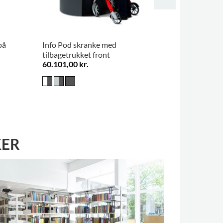
på
Info Pod skranke med
MenuPro In
tilbagetrukket front
60.101,00 kr.
898,00 kr.
KER