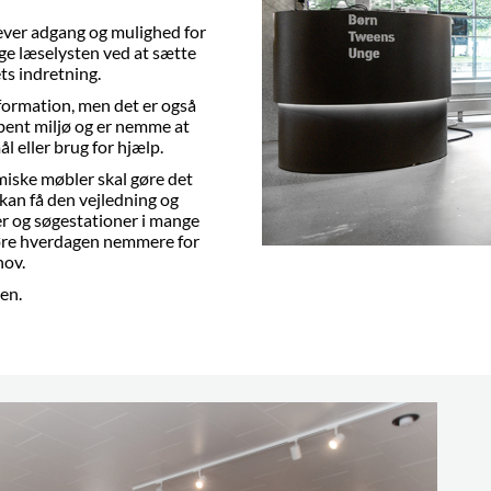
lever adgang og mulighed for
øge læselysten ved at sætte
ts indretning.
nformation, men det er også
 åbent miljø og er nemme at
 eller brug for hjælp.
iske møbler skal gøre det
 kan få den vejledning og
ker og søgestationer i mange
 gøre hverdagen nemmere for
hov.
iden.