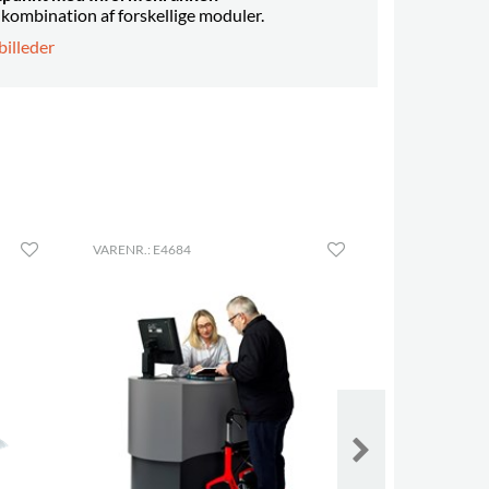
 kombination af forskellige moduler.
billeder
VARENR.: E4684
VARENR.: E38