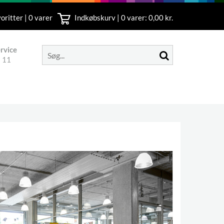
oritter | 0 varer
Indkøbskurv |
0
varer: 0,00 kr.
rvice
 11