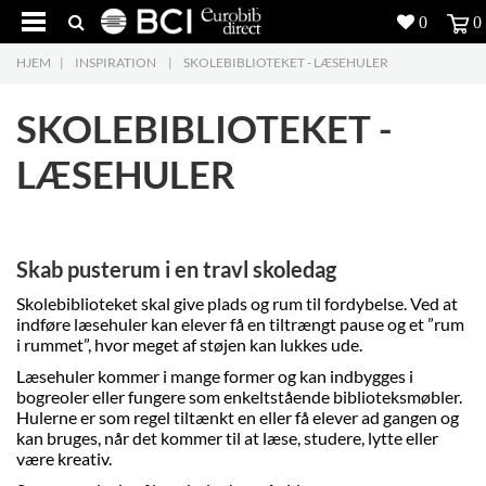
0
0
HJEM
|
INSPIRATION
|
SKOLEBIBLIOTEKET - LÆSEHULER
Produkter
5
SKOLEBIBLIOTEKET -
Projekter
LÆSEHULER
Inspiration
Download
Skab pusterum i en travl skoledag
Om os
8
Skolebiblioteket skal give plads og rum til fordybelse. Ved at
indføre læsehuler kan elever få en tiltrængt pause og et ”rum
Kontakt os
5
i rummet”, hvor meget af støjen kan lukkes ude.
Læsehuler kommer i mange former og kan indbygges i
bogreoler eller fungere som enkeltstående biblioteksmøbler.
Hulerne er som regel tiltænkt en eller få elever ad gangen og
kan bruges, når det kommer til at læse, studere, lytte eller
være kreativ.