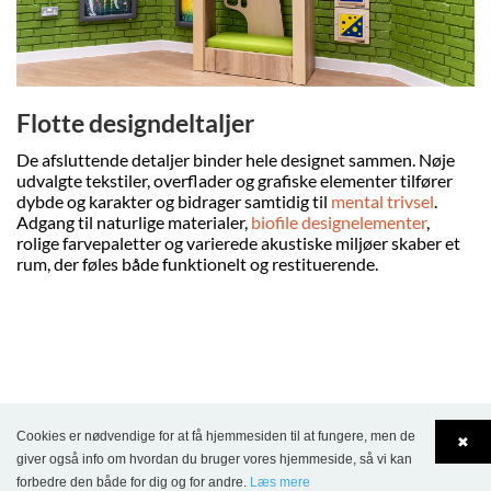
Flotte designdeltaljer
De afsluttende detaljer binder hele designet sammen. Nøje
udvalgte tekstiler, overflader og grafiske elementer tilfører
dybde og karakter og bidrager samtidig til
mental trivsel
.
Adgang til naturlige materialer,
biofile designelementer
,
rolige farvepaletter og varierede akustiske miljøer skaber et
rum, der føles både funktionelt og restituerende.
Forskellige farver og teksturer øger den visuelle dynamik,
Cookies er nødvendige for at få hjemmesiden til at fungere, men de
mens specialdesignet polstring på møbler, reoler og
✖
giver også info om hvordan du bruger vores hjemmeside, så vi kan
skræddersyede elementer løfter helhedsindtrykket. Grafiske
detaljer integreret i reoler og børnemøbler styrker
forbedre den både for dig og for andre.
Læs mere