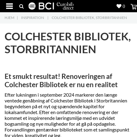
0
HJEM
|
INSPIRATION
|
COLCHESTER BIBLIOTEK, STORBRITANNIEN
Produkter
5
COLCHESTER BIBLIOTEK,
Projekter
STORBRITANNIEN
Inspiration
Download
Et smukt resultat! Renoveringen af
Om os
8
Colchester Bibliotek er nu en realitet
Efter lukningen i september 2024 markerer den længe
Kontakt os
5
ventede genåbning af Colchester Bibliotek i Storbritannien
begyndelsen på et nyt og spændende kapitel for
lokalsamfundet. Efter en omfattende renovering er der
kommet et inspirerende læringsmiljø med en udvidet
bogsamling og nye muligheder for at gå på opdagelse.
Forvandlingen gentænker biblioteket som et samlingspunkt
for viden, kreativitet og leg.