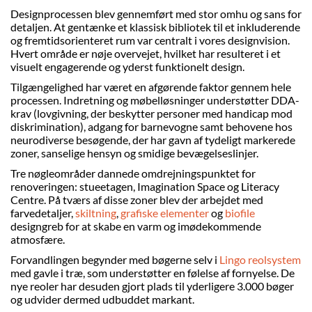
Designprocessen blev gennemført med stor omhu og sans for
detaljen. At gentænke et klassisk bibliotek til et inkluderende
og fremtidsorienteret rum var centralt i vores designvision.
Hvert område er nøje overvejet, hvilket har resulteret i et
visuelt engagerende og yderst funktionelt design.
Tilgængelighed har været en afgørende faktor gennem hele
processen. Indretning og møbelløsninger understøtter DDA-
krav (lovgivning, der beskytter personer med handicap mod
diskrimination), adgang for barnevogne samt behovene hos
neurodiverse besøgende, der har gavn af tydeligt markerede
zoner, sanselige hensyn og smidige bevægelseslinjer.
Tre nøgleområder dannede omdrejningspunktet for
renoveringen: stueetagen, Imagination Space og Literacy
Centre. På tværs af disse zoner blev der arbejdet med
farvedetaljer,
skiltning
,
grafiske elementer
og
biofile
designgreb for at skabe en varm og imødekommende
atmosfære.
Forvandlingen begynder med bøgerne selv i
Lingo reolsystem
med gavle i træ, som understøtter en følelse af fornyelse. De
nye reoler har desuden gjort plads til yderligere 3.000 bøger
og udvider dermed udbuddet markant.