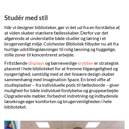
Studér med stil
Når vi designer biblioteker, gør vi det ud fra en forståelse af,
at viden skaber stærkere fællesskaber. Derfor var det
afgørende at understøtte både studier og læring i et
brugervenligt miljø. Colchester Bibliotek tilbyder nu alt fra
hurtige udstillingsløsninger til rolig læsning og hyggelige,
stille zoner til koncentreret arbejde.
Fritstående
displays
og børnevenlige
krybber
er strategisk
placeret i hele biblioteket for at fremme tilgængelighed og
nysgerrighed, samtidig med at det lineære design skaber
sammenhæng med Imagination Space. En bred vifte af
studiepladser – fra individuelle pods til fællesborde – giver
mulighed for både individuel fordybelse og gruppearbejde.
Opgraderede møbler, forbedret indretning og indbydende
læsekroge øger komforten og brugervenligheden i hele
biblioteket.