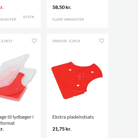
r.
58,50 kr.
50 STK.
ARIANTER
.
FLERE VARIANTER
.
: E2813
VARENR.: E2814
ge til lydbøger i
Ekstra pladeindsats
format
r.
21,75 kr.