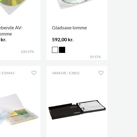
æbende AV-
Gladsaxe lomme
lomme
kr.
592,00 kr.
100 STK.
50 STK.
: E50043
VARENR.: E3802