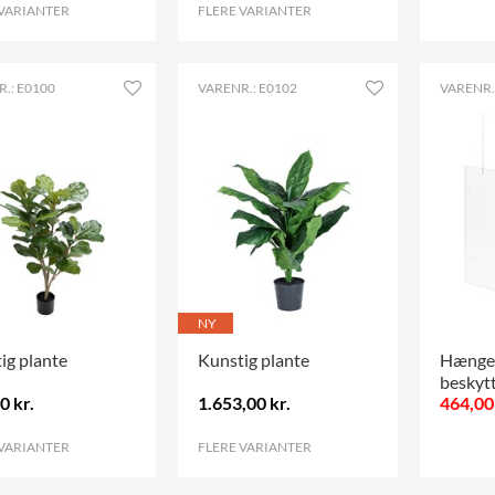
 VARIANTER
.
FLERE VARIANTER
.
.
.: E0100
VARENR.: E0102
VARENR.
NY
ig plante
Kunstig plante
Hænge
beskyt
0 kr.
1.653,00 kr.
464,00 
 VARIANTER
.
FLERE VARIANTER
.
.