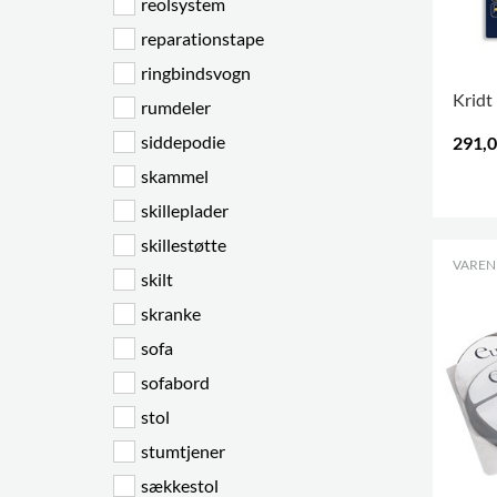
reolsystem
reparationstape
ringbindsvogn
Kridt
rumdeler
siddepodie
291,0
skammel
.
skilleplader
skillestøtte
VARENR
skilt
skranke
sofa
sofabord
stol
stumtjener
sækkestol