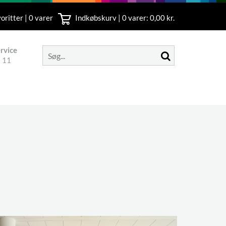
oritter | 0 varer
Indkøbskurv |
0
varer: 0,00 kr.
rvice
 11