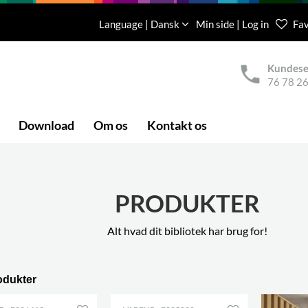
Language | Dansk
Min side | Log in
Fav
Kundese
76 78 26
Download
Om os
Kontakt os
PRODUKTER
Alt hvad dit bibliotek har brug for!
odukter