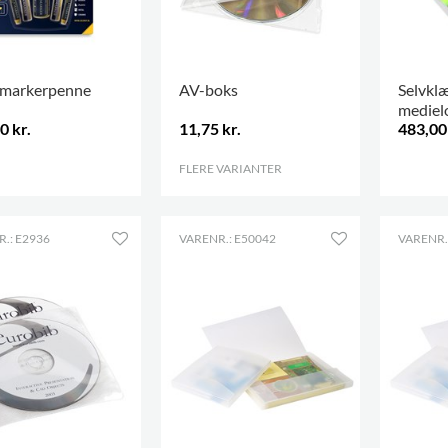
 markerpenne
AV-boks
Selvkl
medie
0 kr.
11,75 kr.
483,00 
FLERE VARIANTER
.
.
.: E2936
VARENR.: E50042
VARENR.