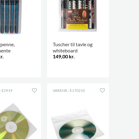
penne,
Tuscher til tavle og
nente
whiteboard
r.
149,00 kr.
.
: E2919
VARENR.: E170210