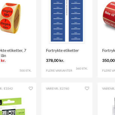
kte etiketter, 7
Fortrykte etiketter
Fortryk
 lån
 kr.
378,00 kr.
350,00 
360 STK.
500 STK.
FLERE VARIANTER
.
FLERE V
.: E3342
VARENR.: E2760
VARENR.