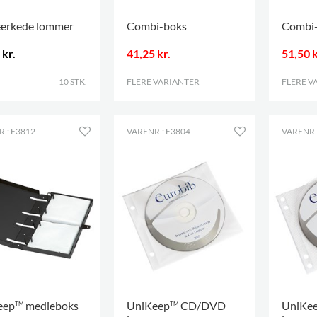
ærkede lommer
Combi-boks
Combi
 kr.
41,25 kr.
51,50 k
10 STK.
FLERE VARIANTER
.
FLERE V
.: E3812
VARENR.: E3804
VARENR.
eep
medieboks
UniKeep
CD/DVD
UniKe
TM
TM