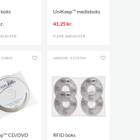
-boks
UniKeep
medieboks
TM
r.
41,25 kr.
ARIANTER
.
FLERE VARIANTER
.
: E3805
VARENR.: E170704
ep
CD/DVD
RFID boks
TM