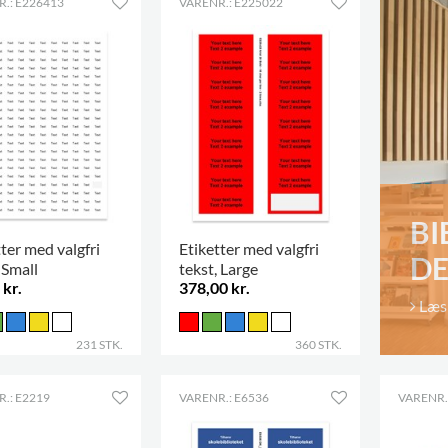
.: E226413
VARENR.: E225022
BI
ter med valgfri
Etiketter med valgfri
DE
 Small
tekst, Large
 kr.
378,00 kr.
Læs
231 STK.
360 STK.
.: E2219
VARENR.: E6536
VARENR.