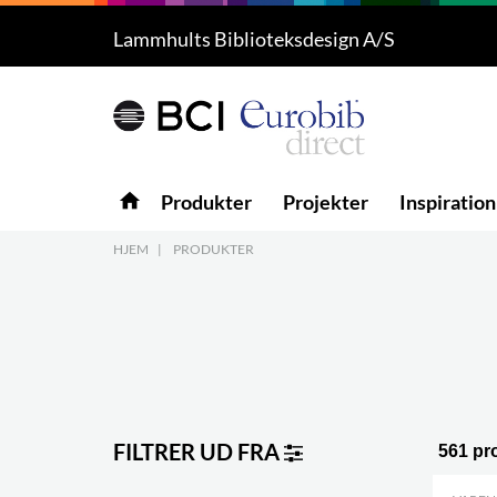
Lammhults Biblioteksdesign A/S
Produkter
5
Projekter
Inspiration
home
Produkter
Projekter
Inspiration
Download
HJEM
|
PRODUKTER
Om os
8
Kontakt os
5
FILTRER UD FRA
561 pr