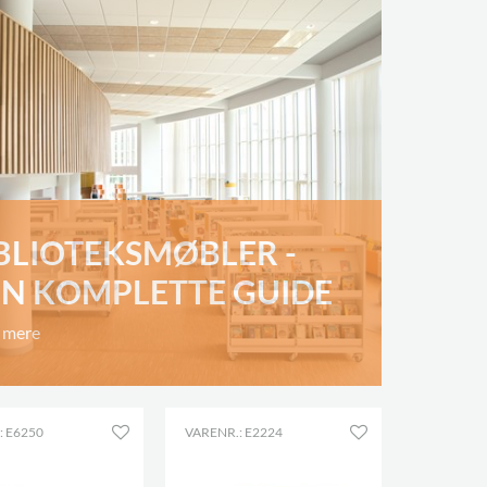
BLIOTEKSMØBLER -
N KOMPLETTE GUIDE
 mere
: E6250
VARENR.: E2224