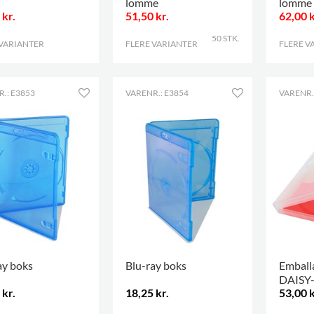
lomme
lomme
 kr.
51,50 kr.
62,00 k
50 STK.
 VARIANTER
.
FLERE VARIANTER
.
FLERE V
.: E3853
VARENR.: E3854
VARENR.
ay boks
Blu-ray boks
Emballa
DAISY-
 kr.
18,25 kr.
53,00 k