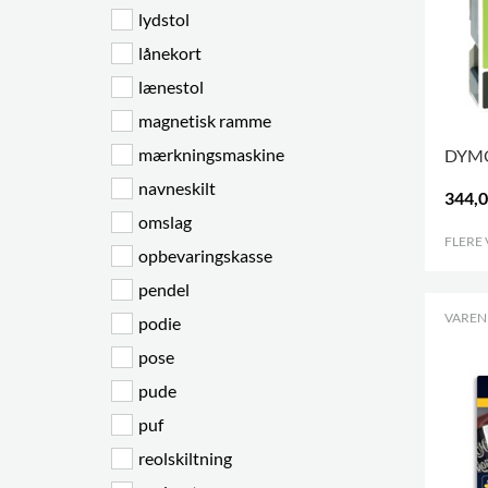
lydstol
lånekort
lænestol
magnetisk ramme
mærkningsmaskine
DYMO
navneskilt
344,0
omslag
FLERE
opbevaringskasse
pendel
VARENR
podie
pose
pude
puf
reolskiltning