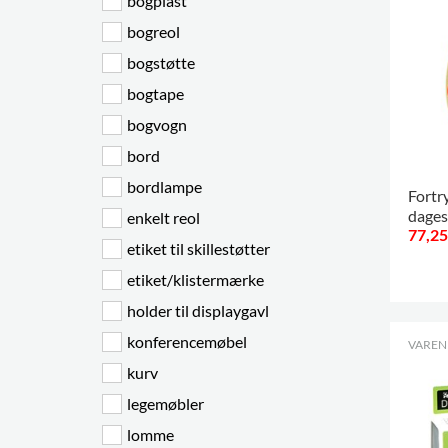
bogplast
bogreol
bogstøtte
bogtape
bogvogn
bord
bordlampe
Fortry
dages
enkelt reol
77,25
etiket til skillestøtter
.
etiket/klistermærke
holder til displaygavl
konferencemøbel
VARENR
kurv
legemøbler
lomme