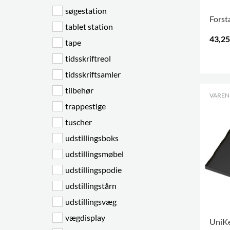
søgestation
Forst
tablet station
43,25
tape
tidsskriftreol
.
tidsskriftsamler
tilbehør
VARENR
trappestige
tuscher
udstillingsboks
udstillingsmøbel
udstillingspodie
udstillingstårn
udstillingsvæg
vægdisplay
UniK