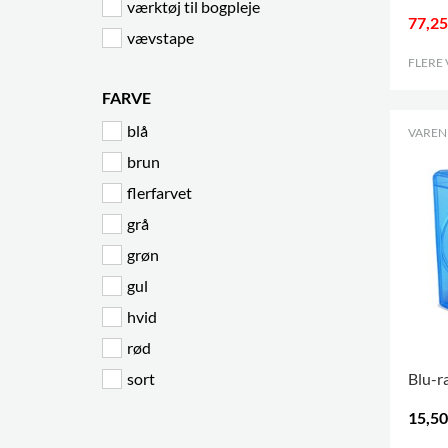
værktøj til bogpleje
77,25
vævstape
FLERE
FARVE
blå
VARENR
brun
flerfarvet
grå
grøn
gul
hvid
rød
sort
Blu-r
15,50