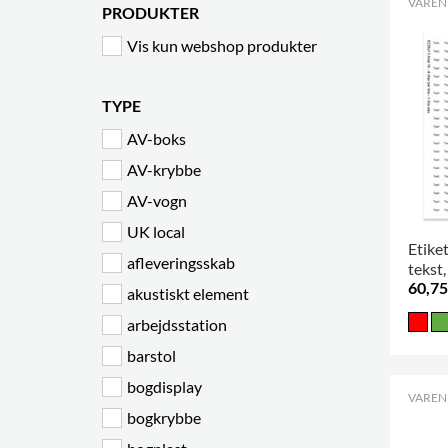
VARENR
PRODUKTER
Vis kun webshop produkter
TYPE
AV-boks
AV-krybbe
AV-vogn
UK local
Etiket
afleveringsskab
tekst,
60,75
akustiskt element
arbejdsstation
barstol
bogdisplay
VARENR
bogkrybbe