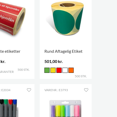
te etiketter
Rund Aftagelig Etiket
kr.
501,00 kr.
500 STK.
ARIANTER
.
500 STK.
: E2034
VARENR.: E3793