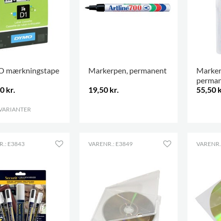
 mærkningstape
Markerpen, permanent
Marker
perma
0 kr.
19,50 kr.
55,50 k
 VARIANTER
.
.
.
.: E3843
VARENR.: E3849
VARENR.