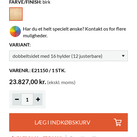
FARVE/FINISH:
birk
Højde
Måltegning
1068 mm
Memphis Mini dobbeltsidet
Farve
birk
Materiale
lakeret krydsfiner
Har du et helt specielt ønske? Kontakt os for flere
Skal samles
ja
muligheder.
Billedbøger
240-490
VARIANT:
Normalbøger
150-240
Hjul
inkluderet
VARENR.: E21150 / 1 STK.
Diameter
50 mm
23.827,00 kr.
(ekskl. moms)
Låsbare
2
Hyldedybde
262 mm
Hyldebredde
422 mm
LÆG I INDKØBSKURV