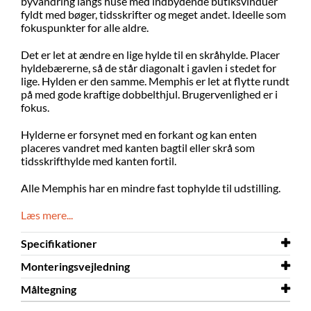
byvandring langs huse med indbydende butiksvinduer
fyldt med bøger, tidsskrifter og meget andet. Ideelle som
fokuspunkter for alle aldre.
Det er let at ændre en lige hylde til en skråhylde. Placer
hyldebærerne, så de står diagonalt i gavlen i stedet for
lige. Hylden er den samme. Memphis er let at flytte rundt
på med gode kraftige dobbelthjul. Brugervenlighed er i
fokus.
Hylderne er forsynet med en forkant og kan enten
placeres vandret med kanten bagtil eller skrå som
tidsskrifthylde med kanten fortil.
Alle Memphis har en mindre fast tophylde til udstilling.
Læs mere...
Specifikationer
Monteringsvejledning
Bredde
900 mm
Måltegning
Dybde
Monteringsvejledning
644 mm
Memphis Mini -
dobbeltsidet