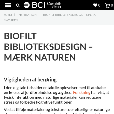
0
0
HJEM
|
INSPIRATION
|
BIOFILT BIBLIOTEKSDESIGN – MÆRK
Produkter
5
NATUREN
Projekter
BIOFILT
Inspiration
BIBLIOTEKSDESIGN –
MÆRK NATUREN
Download
Om os
8
Vigtigheden af berøring
Kontakt os
5
I den digitale tidsalder er taktile oplevelser med til at skabe
en følelse af jordforbindelse og ægthed.
Forskning
har vist, at
fysisk interaktion med naturlige materialer kan reducere
stress og forbedre kognitive funktioner.
Ved at tilføje materialer og teksturer, der efterligner naturlige