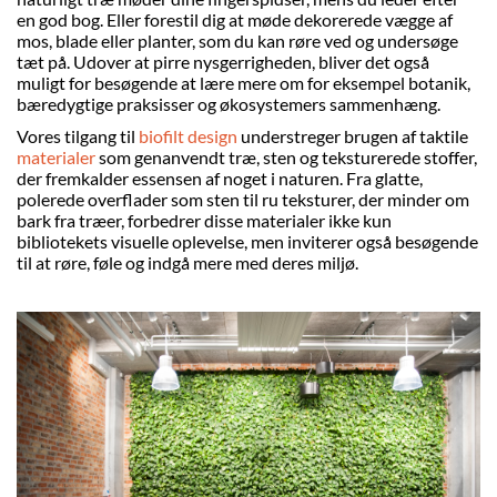
en god bog. Eller forestil dig at møde dekorerede vægge af
mos, blade eller planter, som du kan røre ved og undersøge
tæt på. Udover at pirre nysgerrigheden, bliver det også
muligt for besøgende at lære mere om for eksempel botanik,
bæredygtige praksisser og økosystemers sammenhæng.
Vores tilgang til
biofilt design
understreger brugen af taktile
materialer
som genanvendt træ, sten og teksturerede stoffer,
der fremkalder essensen af noget i naturen. Fra glatte,
polerede overflader som sten til ru teksturer, der minder om
bark fra træer, forbedrer disse materialer ikke kun
bibliotekets visuelle oplevelse, men inviterer også besøgende
til at røre, føle og indgå mere med deres miljø.