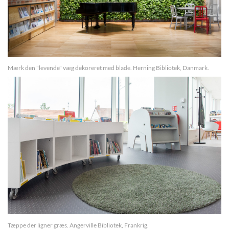
Mærk den "levende" væg dekoreret med blade. Herning Bibliotek, Danmark.
Tæppe der ligner græs. Angerville Bibliotek, Frankrig.