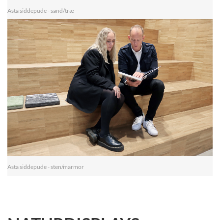
Asta siddepude - sand/træ
Asta siddepude - sten/marmor