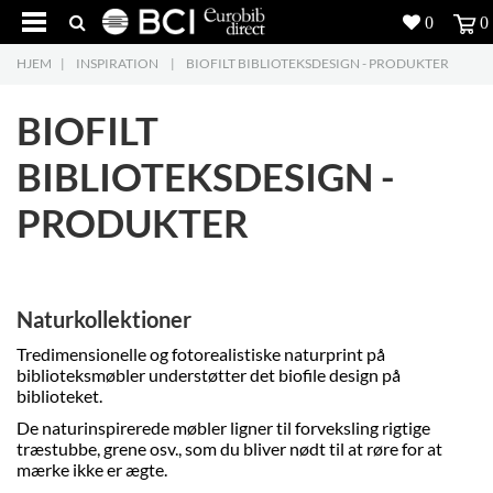
0
0
HJEM
|
INSPIRATION
|
BIOFILT BIBLIOTEKSDESIGN - PRODUKTER
Produkter
5
BIOFILT
Projekter
BIBLIOTEKSDESIGN -
Inspiration
PRODUKTER
Download
Om os
8
Naturkollektioner
Kontakt os
5
Tredimensionelle og fotorealistiske naturprint på
biblioteksmøbler understøtter det biofile design på
biblioteket.
De naturinspirerede møbler ligner til forveksling rigtige
træstubbe, grene osv., som du bliver nødt til at røre for at
mærke ikke er ægte.