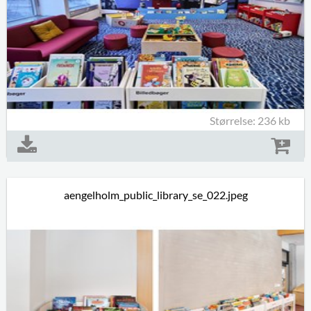
Størrelse: 236 kb
aengelholm_public_library_se_022.jpeg