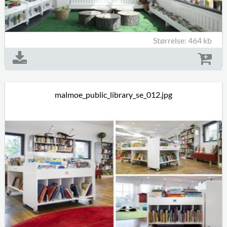
Størrelse: 464 kb
malmoe_public_library_se_012.jpg