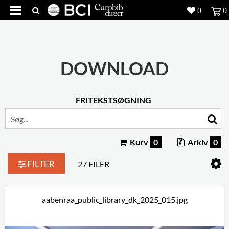
0
0
Produkter
5
Projekter
DOWNLOAD
Inspiration
FRITEKSTSØGNING
Download
Om os
8
Kurv
0
Arkiv
0
Kontakt os
5
FILTER
27 FILER
aabenraa_public_library_dk_2025_015.jpg