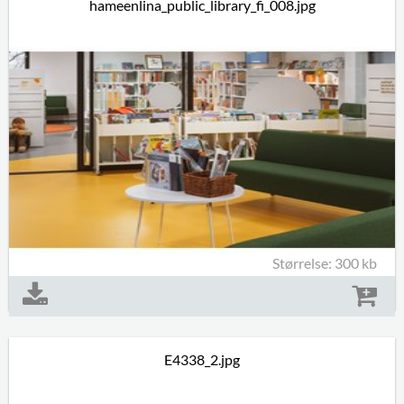
hameenlina_public_library_fi_008.jpg
Størrelse: 300 kb
E4338_2.jpg