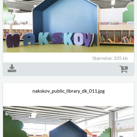
Størrelse: 335 kb
nakskov_public_library_dk_011.jpg