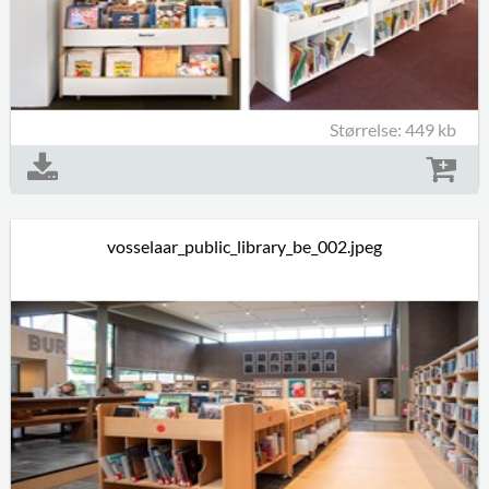
Størrelse: 449 kb
vosselaar_public_library_be_002.jpeg