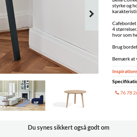
styrke og h
karakteristi
Cafebordet 
4 størrelser
hvor som he
Brug bordet 
Bemærk at v
Inspiration
Specifikati
76 78 2
Ø45 cm la
Ø45 cm hø
Ø60 cm la
Ø60 cm hø
Du synes sikkert også godt om
Træben