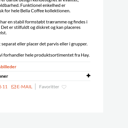
oldbarhed.
F
unktionel enkelhed er
sk for hele Bella Coffee kollektionen.
har en stabil formstøbt træramme og findes i
. Det er stilfuldt og diskret og kan placeres
lst.
separat eller placer det parvis eller i grupper.
i forhandler hele produktsortimentet fra Hay.
sbilleder
oner
6 11
E-MAIL
Favoritter
v
Ø450 x H390 mm
j
Ø450 x H490 mm
v
Ø600 x H320 mm
j
Ø600 x H390 mm
Formstøbt olieret eller lakeret finér