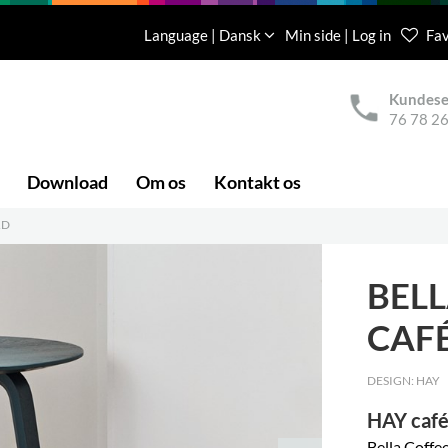
Language | Dansk
Min side | Log in
Fav
Kundese
76 78 26
Download
Om os
Kontakt os
RD
BEL
CAF
DESIGN: HAY
HAY caf
Bella Coffe