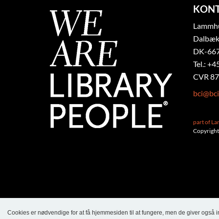
KON
Lammhul
Dalbæk
DK-667
Tel.: +4
CVR 87
bci@bci
part of L
Copyright
Cookies er nødvendige for at få hjemmesiden til at fungere, men de giver også 