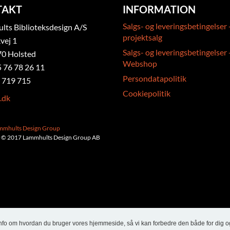
TAKT
INFORMATION
Salgs- og leveringsbetingelser 
ts Biblioteksdesign A/S
projektsalg
vej 1
Salgs- og leveringsbetingelser 
0 Holsted
Webshop
5 76 78 26 11
Persondatapolitik
 719 715
Cookiepolitik
.dk
ammhults Design Group
 © 2017 Lammhults Design Group AB
info om hvordan du bruger vores hjemmeside, så vi kan forbedre den både for dig o