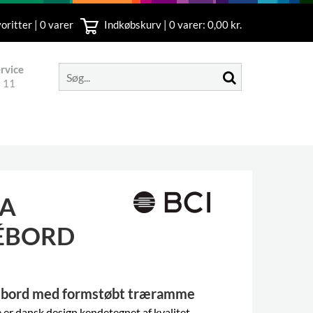
oritter | 0 varer
Indkøbskurv |
0
varer: 0,00 kr.
rvice
 11
LA
ÉBORD
ébord med formstøbt træramme
e
er dansk design kendetegnet af kvalitet,