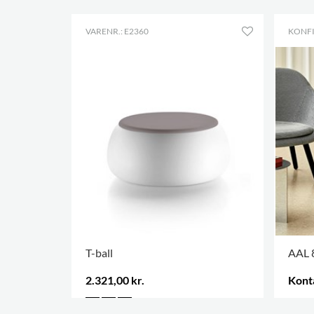
VARENR.: E2360
KONF
T-ball
AAL 8
2.321,00 kr.
Kont
FLERE