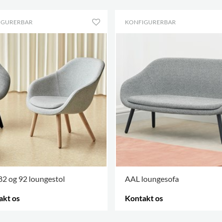
IGURERBAR
KONFIGURERBAR
2 og 92 loungestol
AAL loungesofa
akt os
Kontakt os
 VARIANTER
.
FLERE VARIANTER
.