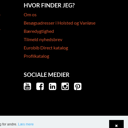
HVOR FINDER JEG?
-
Om os
Besøgsadresser i Holsted og Vanløse
-
Bæredygtighed
Tilmeld nyhedsbrev
Eurobib Direct katalog
Profilkatalog
SOCIALE MEDIER
g for andre.
Læs mere
✖