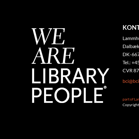
KON
Lammhul
Dalbæk
DK-667
Tel.: +4
CVR 87
bci@bci
part of L
Copyright