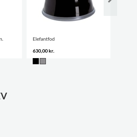
n.
Elefantfod
Selvkl
630,00 kr.
203,00 
EV