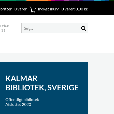
oritter | 0 varer
Indkøbskurv |
0
varer: 0,00 kr.
rvice
 11
KALMAR
BIBLIOTEK, SVERIGE
Offentligt bibliotek
Afsluttet 2020