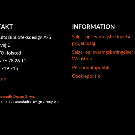
TAKT
INFORMATION
Salgs- og leveringsbetingelser 
ts Biblioteksdesign A/S
projektsalg
vej 1
Salgs- og leveringsbetingelser 
0 Holsted
Webshop
5 76 78 26 11
Persondatapolitik
 719 715
Cookiepolitik
.dk
ammhults Design Group
 © 2017 Lammhults Design Group AB