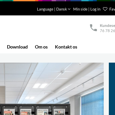
Language | Dansk
Min side | Log in
Fav
Kundese
76 78 26
Download
Om os
Kontakt os