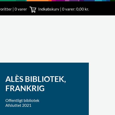
oritter | 0 varer
Indkøbskurv |
0
varer: 0,00 kr.
rvice
 11
ALÈS BIBLIOTEK,
FRANKRIG
Offentligt bibliotek
Afsluttet 2021