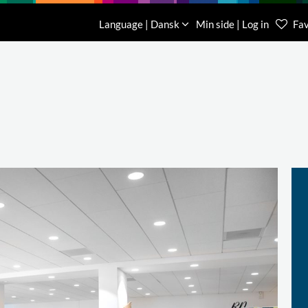
Download
Om os
Kontakt os
Language | Dansk
Min side | Log in
Fav
Kundese
76 78 26