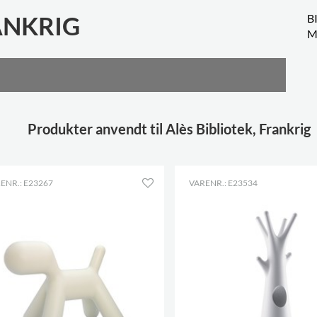
ANKRIG
B
M
Produkter anvendt til Alès Bibliotek, Frankrig
ENR.: E23267
VARENR.: E23534