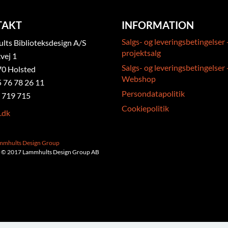
TAKT
INFORMATION
Salgs- og leveringsbetingelser 
ts Biblioteksdesign A/S
projektsalg
vej 1
Salgs- og leveringsbetingelser 
0 Holsted
Webshop
5 76 78 26 11
Persondatapolitik
 719 715
Cookiepolitik
.dk
ammhults Design Group
 © 2017 Lammhults Design Group AB