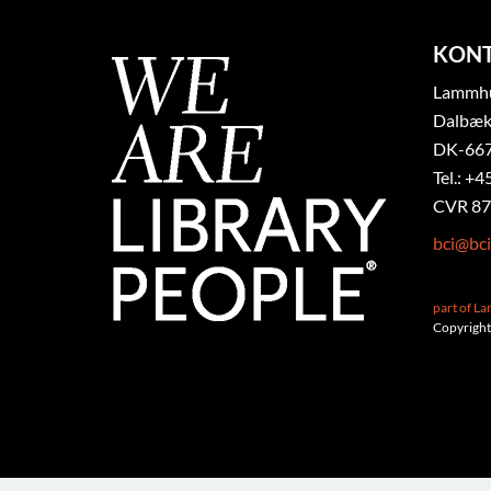
KON
Lammhul
Dalbæk
DK-667
Tel.: +4
CVR 87
bci@bci
part of L
Copyright