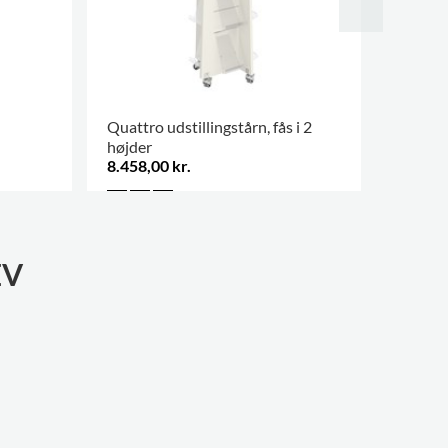
Quattro udstillingstårn, fås i 2
Paradis
højder
8.458,00 kr.
6.267,0
.
EV