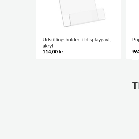
Udstillingsholder til displaygavl,
Pu
akryl
114,00 kr.
963
FLERE VARIANTER
.
T