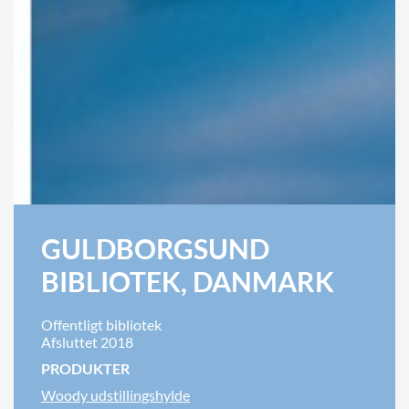
GULDBORGSUND
BIBLIOTEK, DANMARK
Offentligt bibliotek
Afsluttet 2018
PRODUKTER
Woody udstillingshylde