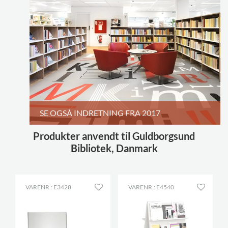
SE OGSÅ INDRETNING FRA 2017
Produkter anvendt til Guldborgsund
Bibliotek, Danmark
VARENR.: E3428
VARENR.: E4540