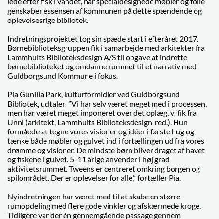
lede efter fisk i vandet, når specialdesignede møbler og folie
genskaber essensen af kommunen på dette spændende og
oplevelsesrige bibliotek.
Indretningsprojektet tog sin spæde start i efteråret 2017.
Børnebiblioteksgruppen fik i samarbejde med arkitekter fra
Lammhults Biblioteksdesign A/S til opgave at indrette
børnebiblioteket og omdanne rummet til et narrativ med
Guldborgsund Kommune i fokus.
Pia Gunilla Park, kulturformidler ved Guldborgsund
Bibliotek, udtaler: ”Vi har selv været meget med i processen,
men har været meget imponeret over det oplæg, vi fik fra
Unni (arkitekt, Lammhults Biblioteksdesign, red.). Hun
formåede at tegne vores visioner og idéer i første hug og
tænke både møbler og gulvet ind i fortællingen ud fra vores
drømme og visioner. De mindste børn bliver draget af havet
og fiskene i gulvet. 5-11 årige anvender i høj grad
aktivitetsrummet. Tweens er centreret omkring borgen og
spilområdet. Der er oplevelser for alle,” fortæller Pia.
Nyindretningen har været med til at skabe en større
rumopdeling med flere gode vinkler og afskærmede kroge.
Tidligere var der én gennemgående passage gennem