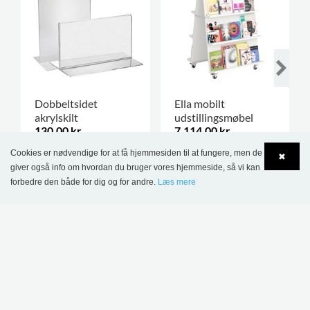
Dobbeltsidet
Ella mobilt
akrylskilt
udstillingsmøbel
130,00 kr.
7.114,00 kr.
Cookies er nødvendige for at få hjemmesiden til at fungere, men de
✖
FLERE VARIANTER
.
giver også info om hvordan du bruger vores hjemmeside, så vi kan
forbedre den både for dig og for andre.
Læs mere
Language
Login
TILMELD DIG VORES
NYHEDSBREV