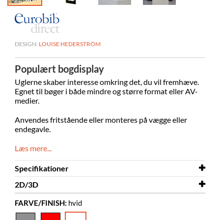
DESIGN:
LOUISE HEDERSTRÖM
Populært bogdisplay
Uglerne skaber interesse omkring det, du vil fremhæve.
Egnet til bøger i både mindre og større format eller AV-
medier.
Anvendes
fritstående eller monteres på vægge eller
endegavle.
Læs mere...
Specifikationer
2D/3D
Bredde
198 mm
FARVE/FINISH:
hvid
Dybde
2D/3D
127 mm
Owl M 3D.dwg