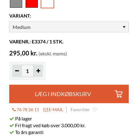
Højde
311 mm
Farve
hvid
VARIANT:
Materiale
pulverlakeret stål
Displaydybde
43 mm
VARENR.: E3374 / 1 STK.
Andet
Nøglehulsbeslag
Farver på materialer
RAL 9016
295,00 kr.
(ekskl. moms)
LÆG I INDKØBSKURV
76 78 26 11
E-MAIL
Favoritter
På lager
Fri fragt ved køb over 3.000,00 kr.
To års garanti