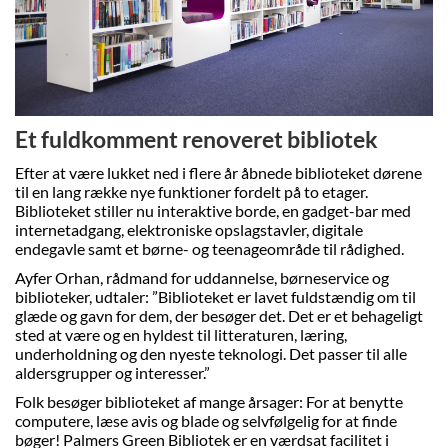
Et fuldkomment renoveret bibliotek
Efter at være lukket ned i flere år åbnede biblioteket dørene
til en lang række nye funktioner fordelt på to etager.
Biblioteket stiller nu interaktive borde, en gadget-bar med
internetadgang, elektroniske opslagstavler, digitale
endegavle samt et børne- og teenageområde til rådighed.
Ayfer Orhan, rådmand for uddannelse, børneservice og
biblioteker, udtaler: ”Biblioteket er lavet fuldstændig om til
glæde og gavn for dem, der besøger det. Det er et behageligt
sted at være og en hyldest til litteraturen, læring,
underholdning og den nyeste teknologi. Det passer til alle
aldersgrupper og interesser.”
Folk besøger biblioteket af mange årsager: For at benytte
computere, læse avis og blade og selvfølgelig for at finde
bøger! Palmers Green Bibliotek er en værdsat facilitet i