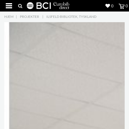
0
0
HJEM
|
PROJEKTER
|
ILSFELD BIBLIOTEK, TYSKLAND
Produkter
5
Projekter
Inspiration
Download
Om os
8
Kontakt os
5