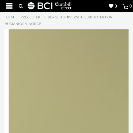
0
0
HJEM
|
PROJEKTER
|
BERGEN UNIVERSITET, BIBLIOTEK FOR
Produkter
5
HUMANIORA, NORGE
Projekter
Inspiration
Download
Om os
8
Kontakt os
5