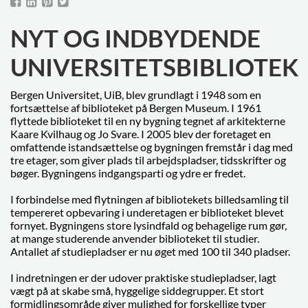
NYT OG INDBYDENDE
UNIVERSITETSBIBLIOTEK
Bergen Universitet, UiB, blev grundlagt i 1948 som en
fortsættelse af biblioteket på Bergen Museum. I 1961
flyttede biblioteket til en ny bygning tegnet af arkitekterne
Kaare Kvilhaug og Jo Svare. I 2005 blev der foretaget en
omfattende istandsættelse og bygningen fremstår i dag med
tre etager, som giver plads til arbejdspladser, tidsskrifter og
bøger. Bygningens indgangsparti og ydre er fredet.
I forbindelse med flytningen af bibliotekets billedsamling til
tempereret opbevaring i underetagen er biblioteket blevet
fornyet. Bygningens store lysindfald og behagelige rum gør,
at mange studerende anvender biblioteket til studier.
Antallet af studiepladser er nu øget med 100 til 340 pladser.
I indretningen er der udover praktiske studiepladser, lagt
vægt på at skabe små, hyggelige siddegrupper. Et stort
formidlingsområde giver mulighed for forskellige typer