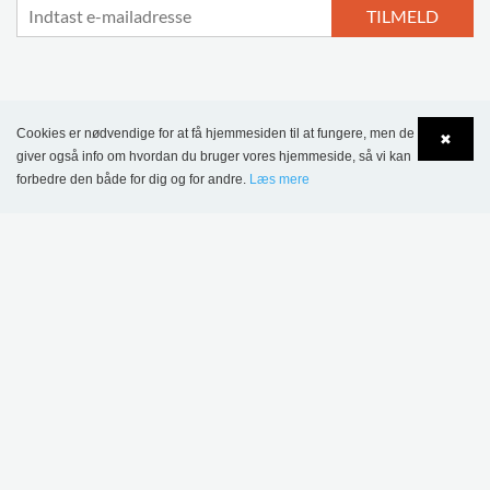
TILMELD
MERE INSPIRATION
Cookies er nødvendige for at få hjemmesiden til at fungere, men de
✖
giver også info om hvordan du bruger vores hjemmeside, så vi kan
forbedre den både for dig og for andre.
Læs mere
Language
Login
Sønderskov Skolebibliotek, Danmark