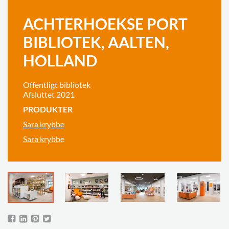
ACHTERHOEKSE PORT
BIBLIOTEK, AALTEN,
HOLLAND
Offentligt bibliotek
Afsluttet 2021
PRODUKTER
Sara krybbe
Sara krybbe