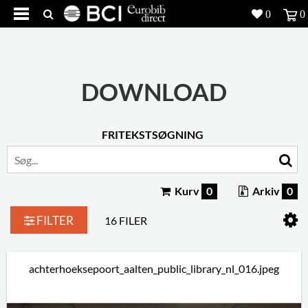
0
0
Produkter
5
Projekter
DOWNLOAD
Inspiration
FRITEKSTSØGNING
Download
Om os
8
Kurv
0
Arkiv
0
Kontakt os
5
FILTER
16 FILER
achterhoeksepoort_aalten_public_library_nl_016.jpeg