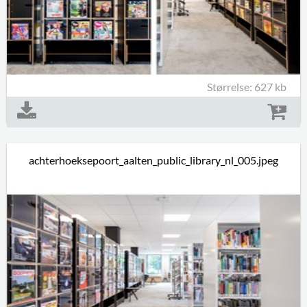
Størrelse: 627 kb
achterhoeksepoort_aalten_public_library_nl_005.jpeg