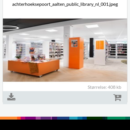
achterhoeksepoort_aalten_public_library_nl_001.jpeg
Størrelse: 408 kb