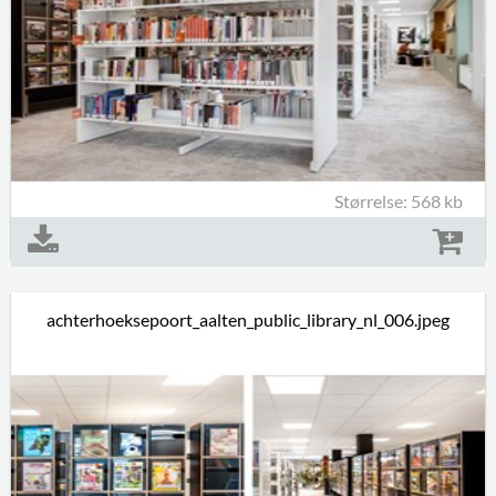
Størrelse: 568 kb
achterhoeksepoort_aalten_public_library_nl_006.jpeg