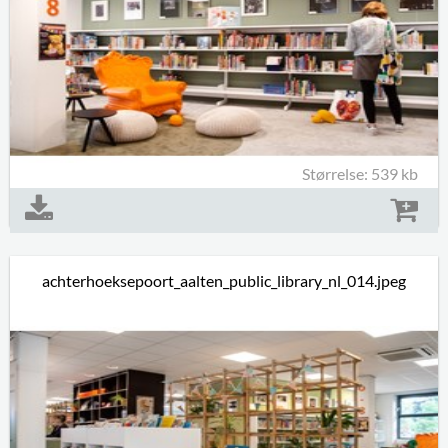
Størrelse: 539 kb
achterhoeksepoort_aalten_public_library_nl_014.jpeg