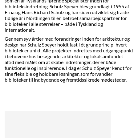
som en af Tysklands førende specialister inden for
biblioteksindretning. Schulz Speyer blev grundlagt i 1955 af
Erna og Hans Richard Schulz og har siden udviklet sig fra de
tidlige år i Nördlingen til en betroet samarbejdspartner for
biblioteker i alle størrelser – både i Tyskland og
internationalt.
Gennem syv årtier med forandringer inden for arkitektur og
design har Schulz Speyer holdt fast i ét grundprincip: hvert
bibliotek er unikt. Alle projekter indrettes med udgangspunkt
i behovene hos besøgende, arkitekter og lokalsamfundet –
altid med målet om at skabe indretninger, der er både
funktionelle og inspirerende. I dag er Schulz Speyer kendt for
sine fleksible og holdbare løsninger, som forvandler
biblioteker til indbydende og fremtidssikrede mødesteder.