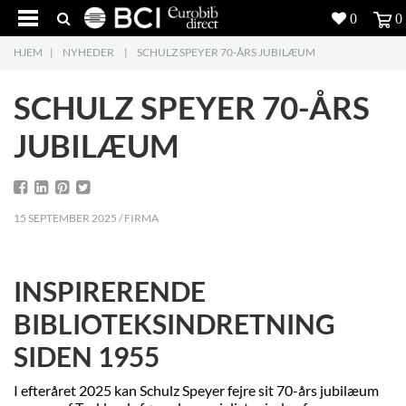
0
0
HJEM
|
NYHEDER
|
SCHULZ SPEYER 70-ÅRS JUBILÆUM
Produkter
5
SCHULZ SPEYER 70-ÅRS
Projekter
JUBILÆUM
Inspiration
Download
15 SEPTEMBER 2025 / FIRMA
Om os
8
INSPIRERENDE
Kontakt os
5
BIBLIOTEKSINDRETNING
SIDEN 1955
I efteråret 2025 kan Schulz Speyer fejre sit 70-års jubilæum