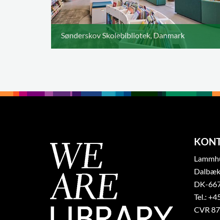
Sønderskov Skolebibliotek, Danmark
KON
Lammhul
Dalbæk
DK-667
Tel.: +4
CVR 87