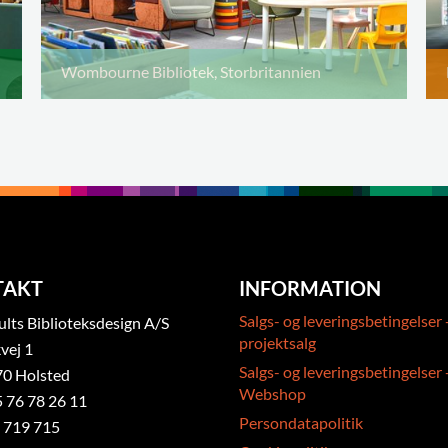
Wombourne Bibliotek, Storbritannien
TAKT
INFORMATION
Salgs- og leveringsbetingelser 
ts Biblioteksdesign A/S
projektsalg
vej 1
Salgs- og leveringsbetingelser 
0 Holsted
Webshop
5 76 78 26 11
Persondatapolitik
 719 715