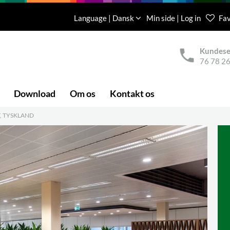
Language | Dansk
Min side | Log in
Fav
Kundese
76 78 26
Download
Om os
Kontakt os
, TYSKLAND