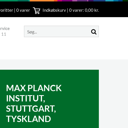
oritter | 0 varer
Indkøbskurv |
0
varer: 0,00 kr.
rvice
 11
MAX PLANCK
INSTITUT,
STUTTGART,
TYSKLAND