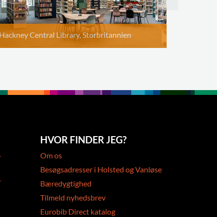
Hackney Central Library, Storbritannien
HVOR FINDER JEG?
-
Om os
Besøgsadresser i Holsted og Vanløse
-
Bæredygtighed
Tilmeld nyhedsbrev
Eurobib Direct katalog