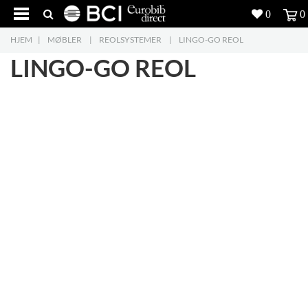
0
0
HJEM
|
MØBLER
|
REOLSYSTEMER
|
LINGO-GO REOL
Produkter
5
LINGO-GO REOL
Projekter
Inspiration
Download
Om os
8
Kontakt os
5