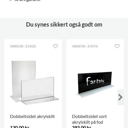
Du synes sikkert også godt om
VARENR.: E3428
VARENR.: E3476
Dobbeltsidet akrylskilt
Dobbeltsidet sort
akrylskilt på fod
130,00 kr.
393,00 kr.