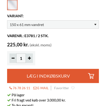
Højde
61 mm
Farve
klar
VARIANT:
Materiale
gennemsigtig akryl, PMMA, aluminium
VARENR.: E3781 / 2 STK.
225,00 kr.
(ekskl. moms)
LÆG I INDKØBSKURV
76 78 26 11
E-MAIL
Favoritter
På lager
Fri fragt ved køb over 3.000,00 kr.
To års garanti