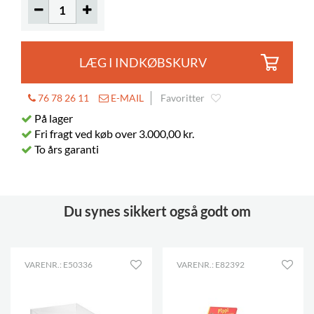
LÆG I INDKØBSKURV
76 78 26 11
E-MAIL
Favoritter
På lager
Fri fragt ved køb over 3.000,00 kr.
To års garanti
Du synes sikkert også godt om
VARENR.: E50336
VARENR.: E82392