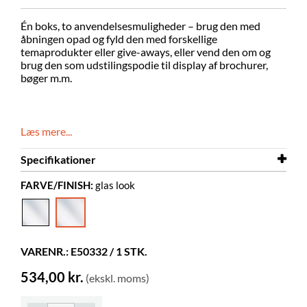
Én boks, to anvendelsesmuligheder – brug den med
åbningen opad og fyld den med forskellige
temaprodukter eller give-aways, eller vend den om og
brug den som udstilingspodie til display af brochurer,
bøger m.m.
Læs mere...
Specifikationer
FARVE/FINISH:
glas look
Bredde
180 mm
Dybde
260 mm
Højde
165 mm
VARENR.: E50332 / 1 STK.
Farve
glas look
534,00 kr.
(ekskl. moms)
Materiale
gennemsigtig akryl, PMMA
Andet
Indv. mål: B170 x D250 x H120 mm