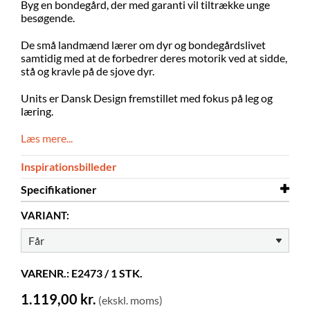
Byg en bondegård, der med garanti vil tiltrække unge
besøgende.
De små landmænd lærer om dyr og bondegårdslivet
samtidig med at de forbedrer deres motorik ved at sidde,
stå og kravle på de sjove dyr.
Units er Dansk Design fremstillet med fokus på leg og
læring.
Læs mere...
Inspirationsbilleder
Specifikationer
VARIANT:
Bredde
570 mm
Dybde
200 mm
Højde
340 mm
VARENR.: E2473 / 1 STK.
Materiale
EVA skum
1.119,00 kr.
(ekskl. moms)