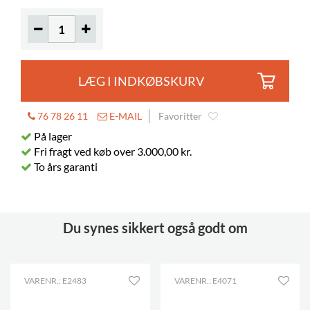
LÆG I INDKØBSKURV
76 78 26 11
E-MAIL
Favoritter
På lager
Fri fragt ved køb over 3.000,00 kr.
To års garanti
Du synes sikkert også godt om
VARENR.: E2483
VARENR.: E4071