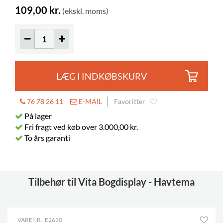
Farver på materialer
RAL 5011 (12)
109,00 kr.
(ekskl. moms)
LÆG I INDKØBSKURV
76 78 26 11
E-MAIL
Favoritter
På lager
Fri fragt ved køb over 3.000,00 kr.
To års garanti
Tilbehør til Vita Bogdisplay - Havtema
VARENR.: E2630