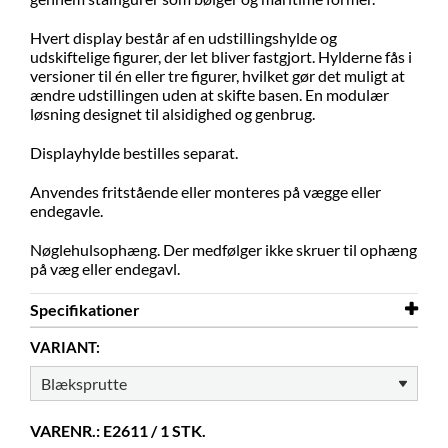
Hvert display består af en udstillingshylde og
udskiftelige figurer, der let bliver fastgjort. Hylderne fås i
versioner til én eller tre figurer, hvilket gør det muligt at
ændre udstillingen uden at skifte basen. En modulær
løsning designet til alsidighed og genbrug.
Displayhylde bestilles separat.
Anvendes fritstående eller monteres på vægge eller
endegavle.
Nøglehulsophæng. Der medfølger ikke skruer til ophæng
på væg eller endegavl.
Specifikationer
VARIANT:
Bredde
214 mm
Højde
254 mm
Materiale
pulverlakeret stål
VARENR.: E2611 / 1 STK.