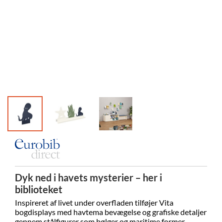
Dyk ned i havets mysterier – her i
biblioteket
Inspireret af livet under overfladen tilføjer Vita
bogdisplays med havtema bevægelse og grafiske detaljer
gennem stålfigurer som bølger og maritime former.