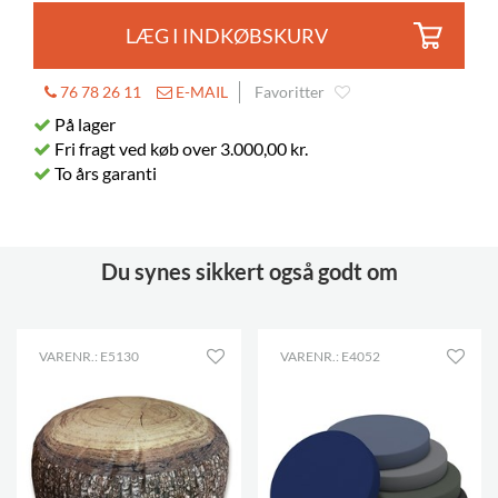
LÆG I INDKØBSKURV
76 78 26 11
E-MAIL
Favoritter
På lager
Fri fragt ved køb over 3.000,00 kr.
To års garanti
Du synes sikkert også godt om
VARENR.: E5130
VARENR.: E4052