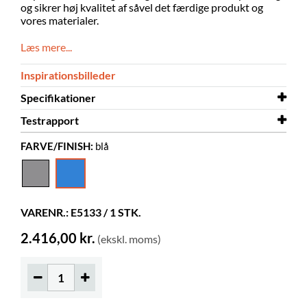
og sikrer høj kvalitet af såvel det færdige produkt og
vores materialer.
Læs mere...
Inspirationsbilleder
Specifikationer
Testrapport
Højde
470 mm
FARVE/FINISH:
blå
Diameter
Testrapport
800 mm
Brandtest
Farve
blå
Materiale
polyester, møbelskum
VARENR.: E5133 / 1 STK.
Andet
Martindale 100000
2.416,00 kr.
(ekskl. moms)