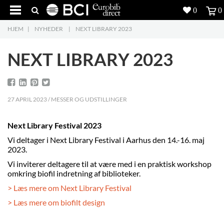
0
0
HJEM
|
NYHEDER
|
NEXT LIBRARY 2023
Produkter
5
NEXT LIBRARY 2023
Projekter
Inspiration
27 APRIL 2023 / MESSER OG UDSTILLINGER
Download
Next Library Festival 2023
Om os
8
Vi deltager i Next Library Festival i Aarhus den 14.-16. maj
2023.
Kontakt os
5
Vi inviterer deltagere til at være med i en praktisk workshop
omkring biofil indretning af biblioteker.
> Læs mere om Next Library Festival
> Læs mere om biofilt design