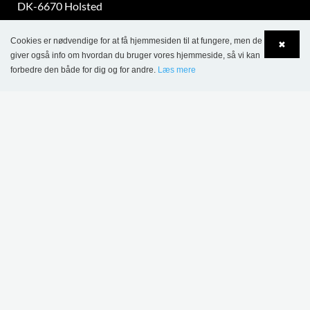
DK-6670 Holsted
Tel.: +45 76 78 26 11
CVR 87 719 715
Cookies er nødvendige for at få hjemmesiden til at fungere, men de
✖
giver også info om hvordan du bruger vores hjemmeside, så vi kan
bci@bci.dk
forbedre den både for dig og for andre.
Læs mere
Language
Login
part of Lammhults Design Group
Copyright © 2017 Lammhults Design Group AB
INFORMATION
Salgs- og leveringsbetingelser - projektsalg
Salgs- og leveringsbetingelser - Webshop
Persondatapolitik
Cookiepolitik
HVOR FINDER JEG?
Om os